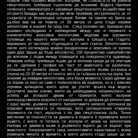
повали това огромно животно. Въпреки, че стрелата го бе ранила
смъртоносно, трябваше търпеливо да изчакаме. Водата сваляше
телесната температура и забавяше смъртоносното въздействие на
острието.Виждах как водача ми вече проявява нетърпението си от
създалата се безизходна ситуация. Бяхме се скрили на брега на
дълбок вир на не повече от 30 метра от цяло стадо нервни
хипопотами и нашият бе сред тях. След половин час, прекаран във
взаимно обследване и наблюдение между нас и нервните и
изключително агресивни хипопотами, видяхме как огромното
туловище на нашето животно изплува в средата на стадото,
маркирано от частично стърчащата от него стрела. Хипопотамите
около него изглеждаха крайно раздразнени и агресивно се хапеха
един друг. Щеше да бъде абсолютно, 100 процентово самоубийство
да влезнем с лодка между плуващите на повърхността чудовища.
Нямахме избор, трябваше първо да ги изгоним преди да се опитаме
да се сдобием с трофея ни. Част от животните се разбягаха,
уплашени от резките звуци, но по агресивните мъжки останаха и
спряха на 20-30 метра от тялото, като се събраха в плътна група. Ако
искахме да извадим хипопотама, сега беше момента. Скоро щяхме да
се борим за него не само с побеснелите му роднини, но и с няколко
огромни крокодила, които щяха да усетят кръвта във водата.
Десетките малки очички, които ни наблюдаваха непрекъснато, не
успяха да уплашат двама от тракерите, които въпреки
непосредствената опасност от нападение се добраха до хипопотама
с едно малко, дървено корито. Хипопотамите наоколо започнаха да
показват агресивната си природа, като заплашително отваряха
огромната си паст, украсена с по два смъртоносни зъба. Точно
мислехме че опасността за двамата в лодката е преминала когато
въжето, с което го теглиха, се изхлузи от крака на хипопотама
Наложи се двамата мъже в дървеното корито да се върнат при
животното. Напрежението сред хипопотамите нарастваше с всяка
изминала минута и времето, в което цялото стадо щеше да ни