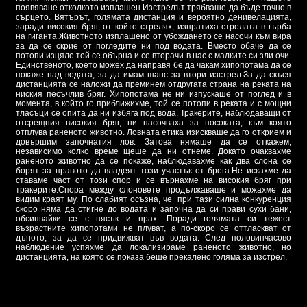
появяване отколкото изплашен.Изстрелът трябваше да бъде точно в
сърцето. Вятърът, голямата дистанция и вероятно денивелацията,
заради високия бряг, от който стрелях, изпратиха стрелата в гърба
на гиганта.Животното изплашено от убождането се насочи към вира
за да се скрие от погледите ни под водата. Вместо обаче да се
потопи изцяло той се обърна и се вторачи в нас с малките си зли очи.
Единственото, което можех да направя бе да чакам хипопотама да се
покаже над водата, за да имам шанс за втори изстрел.За да скъся
дистанцията се наложи да преминем отдругата страна на реката на
ниския песъчлив бряг. Хипопотама не ни изпускаше от поглед и в
момента, в който го приближихме, той се потопи в реката и с мощни
тласъци се опита да ни избяга под вода. Тракерите, наблюдаващи от
отсрещния високия бряг, ни насочваха за посоката, към която
отплува раненото животно. Ловната етика изискваше да го открием и
довършим започнатия лов. Затова нямаше да се откажем,
независимо колко време щеше да ни отнеме. Докато очаквахме
раненото животно да се покаже, наблюдавахме как два слона се
борят за правото да владеят този участък от брега.Не искахме да
ставаме част от този спор и се върнахме на високия бряг при
тракерите.Спора между слоновете продължаваше и можахме да
видим краят му. По слабият осъзна, че при тази силна конкуренция
скоро няма да стигне до водата и започна да си прави сухи бани,
обсипвайки се с пясък и прах. Поради голямата си тежест
възрастните хипопотами не плуват, а по-скоро се оттласкват от
дъното, за да се придвижват във водата. След половинчасово
наблюдение успяхме да локализираме раненото животно, но
дистанцията, на която се показа беше прекалено голяма за изстрел.