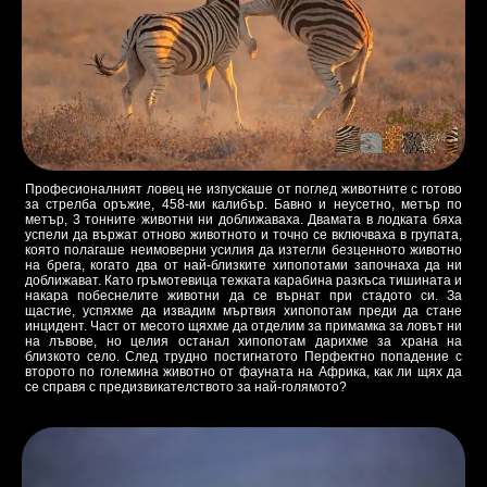
Професионалният ловец не изпускаше от поглед животните с готово
за стрелба оръжие, 458-ми калибър. Бавно и неусетно, метър по
метър, 3 тонните животни ни доближаваха. Двамата в лодката бяха
успели да вържат отново животното и точно се включваха в групата,
която полагаше неимоверни усилия да изтегли безценното животно
на брега, когато два от най-близките хипопотами започнаха да ни
доближават. Като гръмотевица тежката карабина разкъса тишината и
накара побеснелите животни да се върнат при стадото си. За
щастие, успяхме да извадим мъртвия хипопотам преди да стане
инцидент. Част от месото щяхме да отделим за примамка за ловът ни
на лъвове, но целия останал хипопотам дарихме за храна на
близкото село. След трудно постигнатото Перфектно попадение с
второто по големина животно от фауната на Африка, как ли щях да
се справя с предизвикателството за най-голямото?