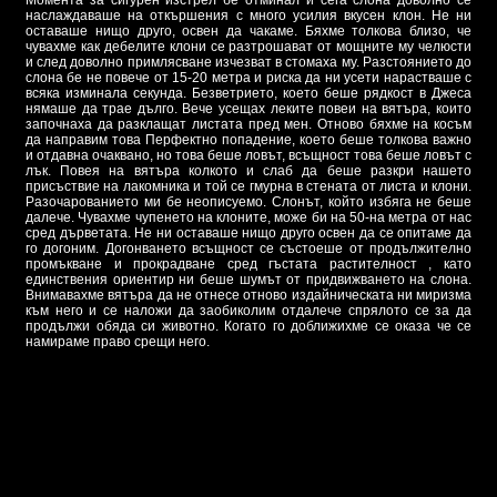
Момента за сигурен изстрел бе отминал и сега слона доволно се
наслаждаваше на откършения с много усилия вкусен клон. Не ни
оставаше нищо друго, освен да чакаме. Бяхме толкова близо, че
чувахме как дебелите клони се разтрошават от мощните му челюсти
и след доволно примлясване изчезват в стомаха му. Разстоянието до
слона бе не повече от 15-20 метра и риска да ни усети нарастваше с
всяка изминала секунда. Безветрието, което беше рядкост в Джеса
нямаше да трае дълго. Вече усещах леките повеи на вятъра, които
започнаха да разклащат листата пред мен. Отново бяхме на косъм
да направим това Перфектно попадение, което беше толкова важно
и отдавна очаквано, но това беше ловът, всъщност това беше ловът с
лък. Повея на вятъра колкото и слаб да беше разкри нашето
присъствие на лакомника и той се гмурна в стената от листа и клони.
Разочарованието ми бе неописуемо. Слонът, който избяга не беше
далече. Чувахме чупенето на клоните, може би на 50-на метра от нас
сред дърветата. Не ни оставаше нищо друго освен да се опитаме да
го догоним. Догонването всъщност се състоеше от продължително
промъкване и прокрадване сред гъстата растителност , като
единствения ориентир ни беше шумът от придвижването на слона.
Внимавахме вятъра да не отнесе отново издайническата ни миризма
към него и се наложи да заобиколим отдалече спрялото се за да
продължи обяда си животно. Когато го доближихме се оказа че се
намираме право срещи него.