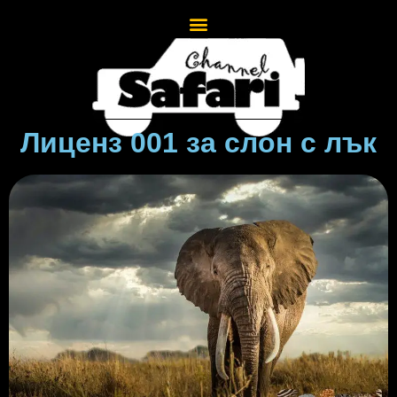
Лиценз 001 за слон с лък