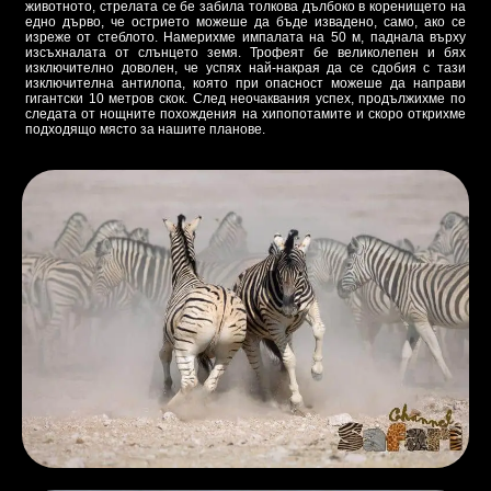
животното, стрелата се бе забила толкова дълбоко в коренището на
едно дърво, че острието можеше да бъде извадено, само, ако се
изреже от стеблото. Намерихме импалата на 50 м, паднала върху
изсъхналата от слънцето земя. Трофеят бе великолепен и бях
изключително доволен, че успях най-накрая да се сдобия с тази
изключителна антилопа, която при опасност можеше да направи
гигантски 10 метров скок. След неочаквания успех, продължихме по
следата от нощните похождения на хипопотамите и скоро открихме
подходящо място за нашите планове.