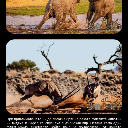
При приближаването ни до високия бряг на реката големите животни
ни видяха и бързо се спуснаха в дълбокия вир. Остана само един
голям мъжки екземпляр, който явно бе по-разгневен от нашето