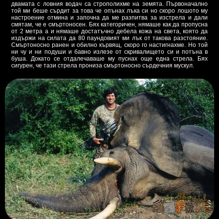
двамата с ловния водач са строполихме на земята. Първоначално
той ми беше сърдит за това че опънах лъка си но скоро лошото му
настроение отмина и започна да ме разпитва за изстрела и дали
смятам, че е смъртоносен. Бях категоричен, нямаше как да пропусна
от 2 метра а и нямаше достатъчно дебела кожа на света, която да
издържи на силата да 80 паундовият ми лък от такова разстояние.
Смъртоносно ранен и обилно кървящ, скоро го настигнахме. Но той
ни чу и ни подуши и бавно излезе от скривалището си и потъна в
буша. Докато се отдалечаваше му пуснах още една стрела. Бях
сигурен, че тази стрела прониза смъртоносно сърдечния мускул.