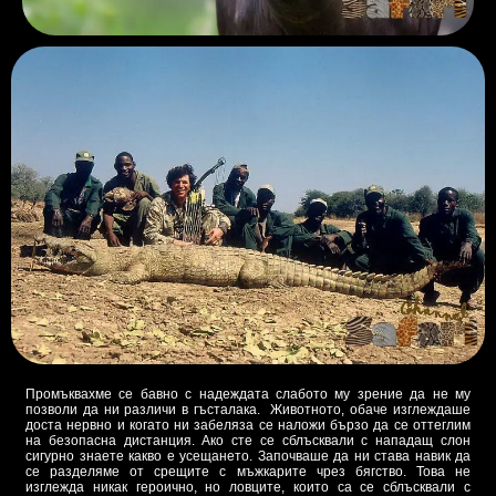
Промъквахме се бавно с надеждата слабото му зрение да не му
позволи да ни различи в гъсталака. Животното, обаче изглеждаше
доста нервно и когато ни забеляза се наложи бързо да се оттеглим
на безопасна дистанция. Ако сте се сблъсквали с нападащ слон
сигурно знаете какво е усещането. Започваше да ни става навик да
се разделяме от срещите с мъжкарите чрез бягство. Това не
изглежда никак героично, но ловците, които са се сблъсквали с