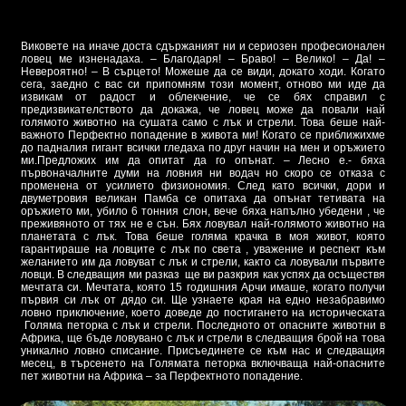
Виковете на иначе доста сдържаният ни и сериозен професионален
ловец ме изненадаха. – Благодаря! – Браво! – Велико! – Да! –
Невероятно! – В сърцето! Можеше да се види, докато ходи. Когато
сега, заедно с вас си припомням този момент, отново ми иде да
извикам от радост и облекчение, че се бях справил с
предизвикателството да докажа, че ловец може да повали най
голямото животно на сушата само с лък и стрели. Това беше най-
важното Перфектно попадение в живота ми! Когато се приближихме
до падналия гигант всички гледаха по друг начин на мен и оръжието
ми.Предложих им да опитат да го опънат. – Лесно е.- бяха
първоначалните думи на ловния ни водач но скоро се отказа с
променена от усилието физиономия. След като всички, дори и
двуметровия великан Памба се опитаха да опънат тетивата на
оръжието ми, убило 6 тонния слон, вече бяха напълно убедени , че
преживяното от тях не е сън. Бях ловувал най-голямото животно на
планетата с лък. Това беше голяма крачка в моя живот, която
гарантираше на ловците с лък по света , уважение и респект към
желанието им да ловуват с лък и стрели, както са ловували първите
ловци. В следващия ми разказ ще ви разкрия как успях да осъществя
мечтата си. Мечтата, която 15 годишния Арчи имаше, когато получи
първия си лък от дядо си. Ще узнаете края на едно незабравимо
ловно приключение, което доведе до постигането на историческата
Голяма петорка с лък и стрели. Последното от опасните животни в
Африка, ще бъде ловувано с лък и стрели в следващия брой на това
уникално ловно списание. Присъединете се към нас и следващия
месец, в търсенето на Голямата петорка включваща най-опасните
пет животни на Африка – за Перфектното попадение.