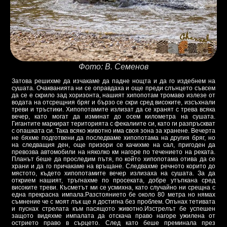
Фото: В. Семенов
Затова решихме да изчакаме да падне нощта и да го издебнем на
сушата. Очакванията ни се оправдаха и още преди слънцето съвсем
да се е скрило зад хоризонта, нашият хипопотам тромаво излезе от
водата на отсрещния бряг и бързо се скри сред високите, изсъхнали
треви и тръстики. Хипопотамите излизат да се хранят с трева всяка
вечер, като могат да изминат до осем километра на сушата.
Гигантите маркират територията с фекалиите си, като ги разпръскват
с опашката си. Така всяко животно има своя зона за хранене. Вечерта
не бяхме подготвени да последваме хипопотама на другия бряг, но
на следващия ден, още призори се качихме на сал, пригоден да
превозва автомобили на няколко км нагоре по течението на реката.
Планът беше да проследим пътя, по който хипопотама отива да се
храни и да го причакаме на връщане. Следвахме речното корито до
мястото, където хипопотамите вечер излизаха на сушата. За да
открием нашият, тръгнахме по просеката, добре утъпкана сред
високите треви. Късметът ми се усмихна, като случайно ни срещна с
една прекрасна импала.Разстоянието бе около 80 метра но нямах
съмнение че с моят лък ще я достигна без проблем. Опънах тетивата
и пуснах стрелата към пасящото животно.Изстрелът бе успешен
защото видяхме импалата да отскача право нагоре ужилена от
острието право в сърцето. След като беше преминала през