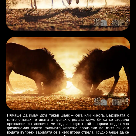
Нямаше да имам друг такъв шанс – сега или никога. Бързината с
която опънах тетивата и пуснах стрелата може би са се сторили
прекалени за ловният ми водач защото той направи недоволна
физиономия когато голямото животно продължи по пътя си към
водата въпреки забилата се в него втора стрела. Трудно беше да се