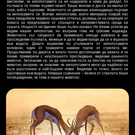
мислехме, че хипопотамите са ни надушили и няма да дойдат, по
пътеката се появи първия гигант. Беше женски и доста по-малък от
този, който търсехме. Животното се движеше изненадващо пъргаво
за килограмите си. Всички хипопотами, които минаваха покрай нас
бяха придобили червено оранжев оттенък, дължащ се на секреция от
кожата за предпазване от слънцето и неприветливата среда на
сушата. Нощното ни бдение беше пълен провал. Не бяхме успели да
видим нашия хипопотам, но въпреки това не губехме надежда.
Животното със сигурност бе преминало някъде наблизо и ако
проследяхме пътеката, можеше и да го видим преди да се е върнало
във водата. Докато вървяхме по утъпканите от хипопотамите
коловози, един от тракерите намери парче от стрелата ми.
Продължихме по дирята и когато почти достигнахме до реката и се
бяхме примирили с неуспешното преследване, видяхме раненото
животно. Затичахме се, за да пресечем пътя за бягство на голямото
животно, въпреки, че знаехме, че хипопотамите могат да надбягат на
къси разстояния и най-бързия човек. Видяхме го точно, когато се
насочваше към водата. Нямаше съмнение – белега от стрелата беше
потвърждение, че това е нашето животно.