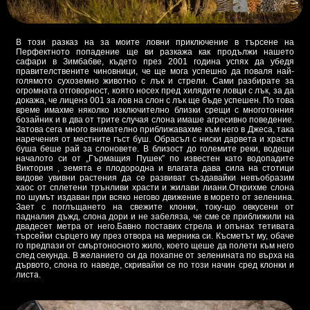
В този разказ на за моите ловни приключение в търсене на
Перфектното попадение ще ви разкажа как продължи нашето
сафари в Зимбабве, където през 2001 година успях да убедя
правителствените чиновници, че ще мога успешно да поваля най-
голямото сухоземно животно с лък и стрели. Сами разбирате за
огромната отговорност, която носех пред хилядите ловци с лък, за да
докажа, че лиценз 001 за лов на слон с лък ще бъде успешен. По това
време имахме няколко изключително близки срещи с многотонния
бозайник и в два от трите случая слона имаше агресивно поведение.
Затова сега много внимателно приближавахме към него в Джеса, така
наречения от местните гъст буш. Обрасъл с ниски дарвета и храсти
буша беше рай за слоновете. В близост до големите реки, водещи
началото си от „Гърмащия Пушек” по известен като водопадите
Виктория , земята е плодородна и влагата дава сила на стотици
видове увивни растения да се развиват създавайки невъобразим
хаос от сплетени трънливи храсти и жилави лиани.Открихме слона
по шумът издаван при всяко негово движение в морето от зеленина.
Зает с поглъщането на свежите клонки, току-що овкусени от
падналия дъжд, слона дори и не забеляза, че сме се приближили на
двадесет метра от него.Бавно поставих стрела и опънах тетивата
търсейки сърцето му през отвора на мерника си. Късметът му, обаче
го предпази от смъртоносното жило, което щеше да полети към него
след секунда. В желанието си да похапне от зеленината по върха на
дървото, слона го наведе, скривайки се по този начин сред клонки и
листа.