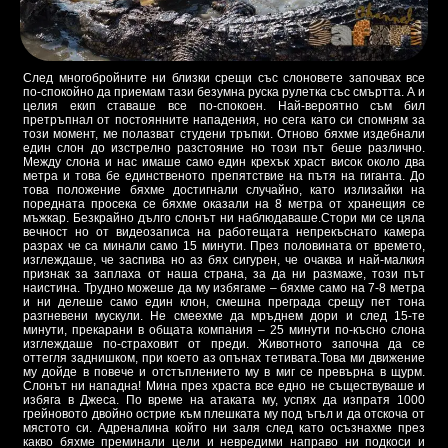
След многобройните ни близки срещи със слоновете започвах все
по-спокойно да приемам тази безумна руска рулетка със смъртта. А и
целия екип ставаше все по-спокоен. Най-вероятно съм бил
претръпнал от постоянните нападения, но сега като си спомням за
този момент, ме полазват студени тръпки. Отново бяхме издебнали
един слон до изстрелно разстояние но този път беше различно.
Между слона и нас имаше само един крехък храст висок около два
метра и това бе единственото препятствие на пътя на гиганта. До
това положение бяхме достигнали случайно, като излизайки на
поредната просека се бяхме оказали на 8 метра от хранещия се
мъжкар. Безкрайно дълго слонът ни наблюдаваше.Стори ми се цяла
вечност но от видеозаписа на работещата непрекъснато камера
разрах че са минали само 15 минути. През половината от времето,
изглеждаше, че заспива но аз бях сигурен, че очаква и най-малкия
признак за заплаха от наша страна, за да ни размаже, този път
наистина. Трудно можеше да му избягаме – бяхме само на 7-8 метра
и ни делеше само един клон, смешна преграда срещу пет тона
разгневени мускули. Не смеехме да мръднем дори и след 15-те
минути, прекарани в общата компания – 25 минути по-късно слона
изглеждаше по-страховит от преди. Животното започна да се
оттегля заднишком, при което аз опънах тетивата.Това ми движение
му дойде в повече и отстъплението му в миг се превърна в щурм.
Слонът ни нападна! Мина през храста все едно не съществуваше и
избяга в Джеса. По време на атаката му, успях да изпратя 1000
грейновото двойно острие към плешката му под ъгъл и да отскоча от
мястото си. Адреналина който ни заля след като осъзнахме през
какво бяхме преминали цели и невредими направо ни подкоси и