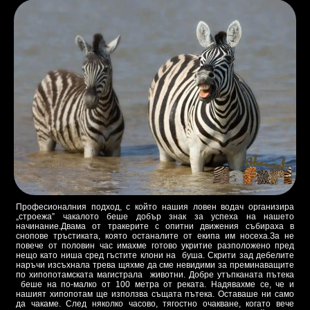
Професионалния подход, с който нашия ловен водач организира
„строежа” чакалото беше добър знак за успеха на нашето
начинание.Двама от тракерите с опитни движения събираха в
снопове тръстиката, която останалите от екипа им носеха.За не
повече от половин час имахме готово укритие разположено пред
нещо като ниша сред гъстите клони на буша. Скрити зад дебелите
наръчи изсъхнала трева щяхме да сме невидими за преминаващите
по хипопотамската магистрала животни. Добре утъпканата пътека
беше на по-малко от 100 метра от реката. Надявахме се, че и
нашият хипопотам ще използва същата пътека. Оставаше ни само
да чакаме. След няколко часово, тягостно очакване, когато вече