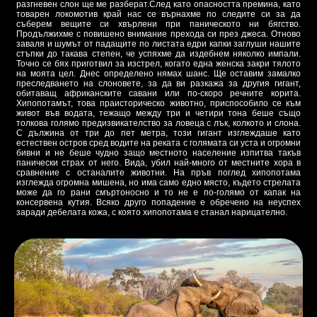
разгневен слон ще ме разберат.След като опасността премина, като
товарен локомотив край нас се върнахме по следите си за да
съберем вещите си хвърлени при паническото ни бягство.
Продължихме с повишено внимание прехода си през джеса. Отново
заваля и шумът от падащите по листата едри капки заглуши нашите
стъпки до такава степен, че успяхме да издебнем няколко импали.
Точно се бях приготвил за изстрел, когато една женска закри тялото
на моята цел. Днес определено нямах шанс. Ще оставим замалко
преследването на слоновете, за да ви разкажа за другия гигант,
обитаващ африканските савани или по-скоро речните корита.
Хипопотамът, това праисторическо животно, приспособило се към
живот във водата, тежащо между три и четири тона беше също
толкова голямо предизвикателство за ловеца с лък, колкото и слона.
С дължина от три до пет метра, този гигант изглеждаше като
естествен остров сред водите на реката с голямата си уста и огромни
бивни и не беше чудно защо местното население изпитва такъв
панически страх от него. Вида, убил най-много от местните хора в
сравнение с останалите животни. На пръв поглед хипопотама
изглежда огромна мишена, но има само едно място, където стрелата
може да го рани смъртоносно и то не е по-голямо от капак на
консервена кутия. Всяко друго попадение е обречено на неуспех
заради дебелата кожа, с която хипопотама е станал нарицателно.