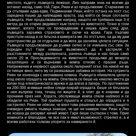
мястото, където лъвицата лежеше, Лио направи знак на всички да
останат назад, само той, Гари, Риан и аз продължихме. Стараехме се
да стъпваме едва-едва. Подминахме Риан, който остана на пост със
заредена пушка да наблюдава храста, зад който се беше спотаила
лъвицата. Ние продължавахме напред, защото ни трябваха още 3-4
метра да се открие видимост към тялото на животното. Точно в този
момент, когато тихо се прокрадвахме в нишка един след друг,
лъвицата заръмжа страховито и скочи на крака. Гари пъргаво
пристъпи назад и се блъсна в камерата ми. Аз отстъпих, за да му дам
пространство да се отдръпне и да мога да заснема цялата ситуация.
Лъвицата продължаваше да ръмжи силно и се измъкна със скок. За
пореден път Гари нямаше възможност да я застреля. А
разстоянието между разярената, ранена лъвица и нас беше само
около 20 м. Проследяването на животното продължи до вечерта
безуспешно и се върнахме в кемпа отново с празни ръце.
Напрежение и нервност царяха около лагерният огън. На никой не му
се пиеше вино, нито му се разказваше забавна история. На сутринта
Риян ни изненада с неочаквана новина. Лъвицата обикаляла цялата
нощ около оградата на кемпа. Опитвала се беше на няколко места да
копае под електрическата мрежа и да влезе в лагера. По протежение
на 200-300 м имаше нейни следи покрай оградата. Беше се блъскала
в нея въпреки тока, течащ по жиците й, в опит да я изкриви и да
проникне през нея. Хората, обслужващи кемпа спели наблизо и се
обадили на Риан. Той грабнал пушката и отишъл до оградата и я
застрелял. Риян ни обясни, че взел това решение мигновено, защото
очевидно умната лъвица знаеше, че ще ни намери там. Риан и Лио
не искаха да рискуват ничий живот. Гари беше съгласен с това. Прие
новината и благодари, че все пак е имал възможност, стрелял е, а и
всички работеха толкова упорито за намирането й.