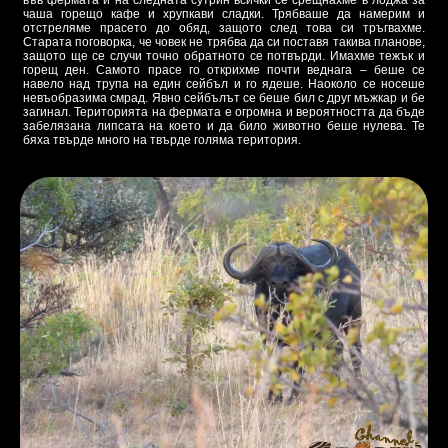
във фермата и на следната сутрин всички се срещнахме в лоджа за
чаша горещо кафе и хрупкави сладки. Трябваше да намерим и
отстреляме прасето до обяд, защото след това си тръгвахме.
Старата поговорка, че човек не трябва да си поставя такива планове,
защото ще се случи точно обратното се потвърди. Имахме тежък и
горещ ден. Самото прасе го открихме почти веднага – беше се
навело над трупа на един сейбъл и го ядеше. Наоколо се носеше
невъобразима смрад. Явно сейбълът се беше бил с друг мъжкар и бе
загинал. Територията на фермата е огромна и вероятността да бъде
забелязана липсата на което и да било животно беше нулева. Те
бяха твърде много на твърде голяма територия.