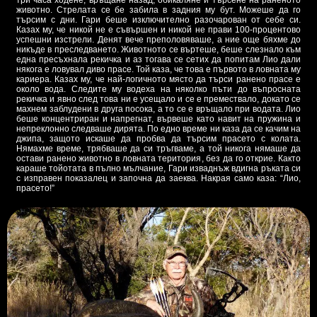
три часа ходене, връщане назад, обикаляне и търсене на раненото
животно. Стрелата се бе забила в задния му бут. Можеше да го
търсим с дни. Гари беше изключително разочарован от себе си.
Казах му, че никой не е съвършен и никой не прави 100-процентово
успешни изстрели. Денят вече преполовяваше, а ние още бяхме до
никъде в преследването. Животното се въртеше, беше слезнало към
една пресъхнала рекичка и аз тогава се сетих да попитам Лио дали
някога е ловувал диво прасе. Той каза, че това е първото в ловната му
кариера. Казах му, че най-логичното място да търси ранено прасе е
около вода. Следите му водеха на няколко пъти до въпросната
рекичка и явно след това ни е усещало и се е премествало, докато се
махнем заблудени в друга посока, а то се е връщало при водата. Лио
беше концентриран и напрегнат, вървеше като навит на пружина и
непреклонно следваше дирята. По едно време ни каза да се качим на
джипа, защото искаше да пробва да търсим прасето с колата.
Нямахме време, трябваше да си тръгваме, а той никога нямаше да
остави ранено животно в ловната територия, без да го открие. Както
караше тойотата в пълно мълчание, Гари изваднъж вдигна ръката си
с изправен показалец и започна да заеква. Накрая само каза: “Лио,
прасето!”