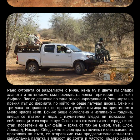
Рано сутринта се разделихме с Риян, жена му и двете им сладки
хлапета и потеглихме към последната ловна територия – за кейп
бъфало. Лио се движеше по една ръчно нарисувана от Риян карта на
прекия път до фермата, по който не беше пътувал досега. Отне ни
три часа по прашните, но прави и удобни пътища да пристигнем в
много красив кемп. Всичко беше обмислено и изпипано – градина,
виещи се пътеки и лодж с изумителна гледка ни показаха, че
собствениците са хора с вкус. Основната хотелска част е сграда с пет
стаи, посветени на Биг файв – всяка от тях бе Бивол, Лъв, Слон,
Леопард, Носорог. Обядвахме и след кратка почивка и освежаване от
прахоляка по пътя, се отправихме към предварително опънатата
камуфлажна палатка в близост до солта и мястото, където идваха