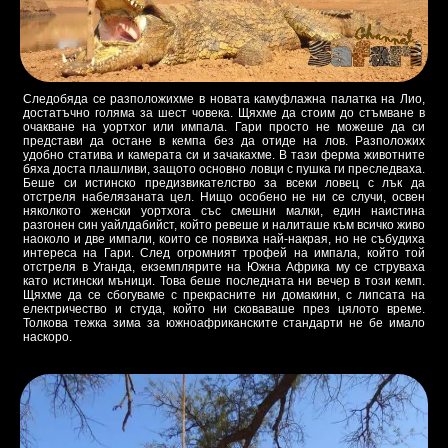
Следобяда се разположихме в новата камуфлажна палатка на Лио,
достатъчно голяма за шест човека. Щяхме да стоим до стъмване в
очакване на уортхог или импала. Гари просто не можеше да си
представи да остане в кемпа без да отиде на лов. Разположих
удобно статива и камерата си и зачакахме. В тази ферма животните
бяха доста плашливи, защото основно ловци с пушка ги преследваха.
Беше си истинско предизвикателство за всеки ловец с лък да
отстреля набелязаната цел. Нищо особено не ни се случи, освен
няколкото женски уортхога със смешни малки, един наистина
разгонен син уайлдабийст, който ревеше и налиташе към всичко живо
наоколо и две импали, които се появиха най-накрая, но не събудиха
интереса на Гари. След огромният трофей на импала, който той
отстреля в Уганда, екземплярите на Южна Африка му се струваха
като истински мъници. Това беше последната ни вечер в този кемп.
Щяхме да се сбогуваме с прекрасните ни домакини, с липсата на
електричество и студа, който ни сковаваше през цялото време.
Толкова тежка зима за южноафриканските стандарти не бе имало
наскоро.