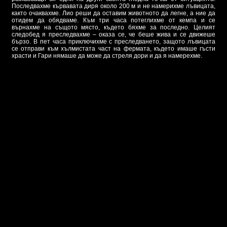
Последвахме кървавата диря около 200 м и не намерихме лъвицата,
както очаквахме. Лио реши да оставим животното да легне, а ние да
отидем да обядваме. Към три часа потеглихме от кемпа и се
върнахме на същото място, където бяхме за последно. Целият
следобед я преследвахме – оказа се, че беше жива и се движеше
бързо. В пет часа приключихме с преследването, защото лъвицата
се отправи към хълмистата част на фермата, където имаше гъсти
храсти и Гари нямаше да може да стреля дори и да я намерехме.