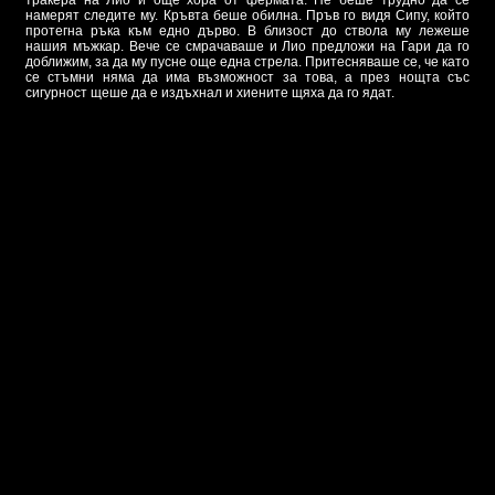
тракера на Лио и още хора от фермата. Не беше трудно да се
намерят следите му. Кръвта беше обилна. Пръв го видя Сипу, който
протегна ръка към едно дърво. В близост до ствола му лежеше
нашия мъжкар. Вече се смрачаваше и Лио предложи на Гари да го
доближим, за да му пусне още една стрела. Притесняваше се, че като
се стъмни няма да има възможност за това, а през нощта със
сигурност щеше да е издъхнал и хиените щяха да го ядат.