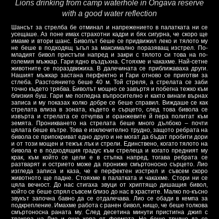
Lions drinking from camp waterhole in Ongava reserve
with a good water reflection
Шансът за стрелба бе отминал и напрежението в палатката ни се
усещаше. Аз поне имах страхотни кадри и бях сигурна, че скоро ще
имаме и втори шанс. Биволът беше се придвижил леко и тялото му
не беше в подходящ ъгъл за максимално поразяващ изстрел. По-
младият бивол пристъпи напред и закри с тялото си това на по-
големия мъжкар. Гари ядно въздъхна. Стояхме и чакахме. Най-сетне
животните се пораздвижиха. В далечината се приближаваха други.
Нашият мъжкар застана перфектно и Гари отново се приготви за
стлеба. Разстоянието беше 40 м. Той стреля, а стрелата се заби
точно където трябва. Биволът мощно се завъртя и побегна тежко към
близкия буш. Гари ме погледна въпросително и както винаги върнах
записа и му показах колко добре се беше справил. Виждаше се как
стрелата влиза в зоната, където е сърцето, след това бивола се
извърта и стрелата се отчупва и оранжевите й пера политат към
земята. Проникването на стрелата беше много дълбоко – почти
цялата беше вътре. Това е изключително трудно, защото ребрата на
бивола се припокриват едно друго и не могат да бъдат пробити дори
и от този мощен и тежък лък и стрели. Единствено, когато тялото на
бивола е в подходящия градус към стрелеца и когато предният му
крак, към който се цели е в стъпка напред, тогава ребрата се
разтварят и острието може да прониже смъртоносно сърцето. Лио
изгледа записа и каза, че е перфектен изстрел и съвсем скоро
животното ще падне. Стояхме в палатката и чакахме. Стори ни се
цяла вечност. До нас стигаха звуци от хриптящо дишащия бивол,
който се беше спрял съвсем близо до нас в храстите. Малко по-късно
звукът започна бавно да се отдалечава. Лио се обади в кемпа за
подкрепление. Имахме работа с ранен бивол, нищо, че беше толкова
смъртоносна раната му. След десетина минути пристигна джип с