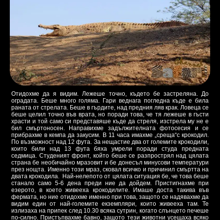
Отидохме да я видим. Лежеше точно, където бе застреляна. До
оградата. Беше много голяма. Гари веднага погледна къде е била
раната от стрелата. Беше в гърдите, над предния ляв крак. Ловеца се
беше целил точно във врата, но поради това, че тя лежеше в гъсти
храсти и той само си представяше къде да стреля, изстрела му не е
бил смъртоносен. Направихме задължителната фотосесия и се
прибрахме в кемпа да закусим. В 11 часа имахме „среща“с крокодил.
По възможност над 12 фута. За нещастие два от големите крокодили,
които били над 13 фута бяха умрели поради студа предната
седмица. Студеният фронт, който беше се разпрострял над цялата
страна бе необичайно мразовит и бе донесъл минусови температури
през нощта. Именно този мраз, сковал всичко и причинил смъртта на
двата крокодила. Най-нелепото от цялата ситуация бе, че това беше
станало само 5-6 дена преди ние да дойдем. Пристигнахме при
езерото, в което живееха крокодилите. Имаше доста такива във
фермата, но ние отидохме именно при това, защото се надявахме да
видим един от най-големите екземпляри, които живееха там. Те
излизаха на припек след 10.30 всяка сутрин, когато слънцето печеше
по-силно. Пристъпвахме бавно, защото тези животни усещаха всяко