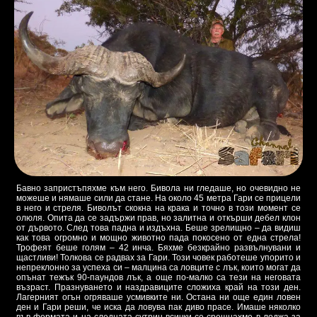
Бавно запристъпяхме към него. Бивола ни гледаше, но очевидно не
можеше и нямаше сили да стане. На около 45 метра Гари се прицели
в него и стреля. Биволът скокна на крака и точно в този момент се
олюля. Опита да се задържи прав, но залитна и откърши дебел клон
от дървото. След това падна и издъхна. Беше зрелищно – да видиш
как това огромно и мощно животно пада покосено от една стрела!
Трофеят беше голям – 42 инча. Бяхме безкрайно развълнувани и
щастливи! Толкова се радвах за Гари. Този човек работеше упорито и
непреклонно за успеха си – малцина са ловците с лък, които могат да
опънат тежък 90-паундов лък, а още по-малко са тези на неговата
възраст. Празнуването и наздравиците сложиха край на този ден.
Лагерният огън огряваше усмивките ни. Остана ни още един ловен
ден и Гари реши, че иска да ловува пак диво прасе. Имаше няколко