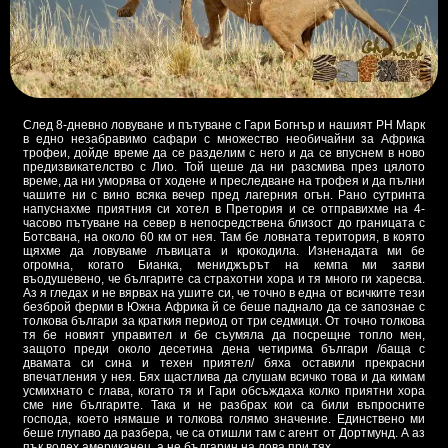
След 8-дневно ловуване и пътуване с Гари Богнър и нашият РН Марк
в едно незабравимо сафари с множество необичайни за Африка
трофеи, дойде време да се разделим с него и да се впуснем в ново
предизвикателство с Лио. Той щеше да ни разсмива през цялото
време, да ни уморява от ходене и преследване на трофея и да пълни
чашите ни с вино всяка вечер пред лагерния огън. Рано сутринта
напуснахме приятния си хотел в Претория и се отправихме на 4-
часово пътуване на север в непосредствена близост до границата с
Ботсвана, на около 60 км от нея. Там бе ловната територия, в която
щяхме да ловуваме лъвицата и крокодила. Изненадата ми бе
огромна, когато Бианка, мениджърът на кемпа ми заяви
въодушевено, че българите са страхотни хора и тя много ги харесва.
Аз я гледах и не вярвах на ушите си, че точно в една от всичките тези
безброй ферми в Южна Африка й се беше паднало да се запознае с
толкова българи за краткия период от три седмици. От точно толкова
тя бе новият управител и бе съумяла да посрещне топло мен,
защото преди около десетина дена четирима българи /баща с
двамата си сина и техен приятел/ бяха оставили прекрасни
впечатления у нея. Бях щастлива да слушам всичко това и да кимам
усмихнато с глава, когато тя и Гари обсъждаха колко приятни хора
сме ние българите. Така и не разбрах кои са били въпросните
господа, което нямаше и толкова голямо значение. Единствено ми
беше глупаво да разбера, че са отишли там с агент от Дортмунд. А аз
пък водех американец, а не българин на лова при тях…