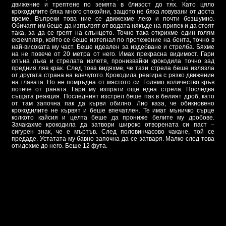
движение и трептене по земята в близост до тях. Като цяло
крокодилите бяха много спокойни, защото не бяха ловувани от доста
време. Въпреки това ние се движехме леко и почти безшумно.
Обичаят им беше да изпълзят от водата някъде на припек и да стоят
така, за да се греят на слънцето. Точно така открихме един голям
екземпляр, който се беше изтегнал по протежение на бента, точно в
най-високата му част. Беше идеален за издебване и стрелба. Бяхме
на не повече от 20 метра от него. Имах прекрасна видимост. Гари
опъна лъка и стрелата излетя, пронизвайки крокодила точно зад
предния ляв крак. След това видяхме, че тази стрела беше излязла
от другата страна на влечугото. Крокодила реагира с рязко движение
на главата. Но не помръдна от мястото си. Голямо количество кръв
потече от раната. Гари му изпрати още една стрела. Последва
същата реакция. Последният изстрел беше пак в белият дроб, като
от там започна пак да кърви обилно. Лио каза, че обикновено
крокодилите не кървят и беше впечатлен. Те имат мъничко сърце
колкото кайсия и целта беше да прониже белите му дробове.
Зачакахме крокодила да затвори широко отворената си паст –
сигурен знак, че е мъртъв. След половинчасово чакане, той се
предаде. Устатата му бавно започна да се затваря. Малко след това
отидохме до него. Беше 12 фута.