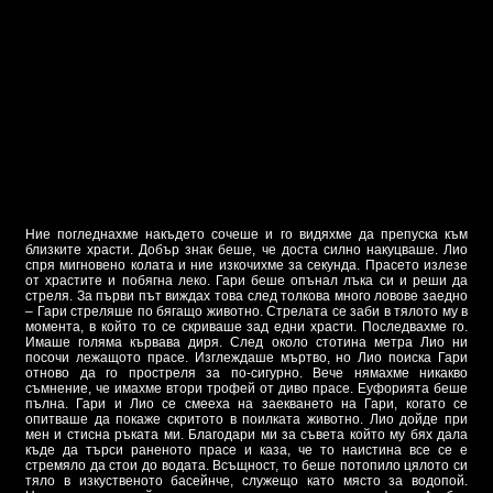
Ние погледнахме накъдето сочеше и го видяхме да препуска към
близките храсти. Добър знак беше, че доста силно накуцваше. Лио
спря мигновено колата и ние изкочихме за секунда. Прасето излезе
от храстите и побягна леко. Гари беше опънал лъка си и реши да
стреля. За първи път виждах това след толкова много ловове заедно
– Гари стреляше по бягащо животно. Стрелата се заби в тялото му в
момента, в който то се скриваше зад едни храсти. Последвахме го.
Имаше голяма кървава диря. След около стотина метра Лио ни
посочи лежащото прасе. Изглеждаше мъртво, но Лио поиска Гари
отново да го простреля за по-сигурно. Вече нямахме никакво
съмнение, че имахме втори трофей от диво прасе. Еуфорията беше
пълна. Гари и Лио се смееха на заекването на Гари, когато се
опитваше да покаже скритото в поилката животно. Лио дойде при
мен и стисна ръката ми. Благодари ми за съвета който му бях дала
къде да търси раненото прасе и каза, че то наистина все се е
стремяло да стои до водата. Всъщност, то беше потопило цялото си
тяло в изкуственото басейнче, служещо като място за водопой.