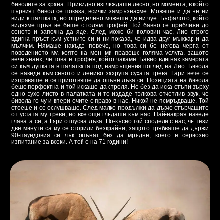
биволите за храна. Привидно изглеждаше лесно, но момента, в който
първият бивол се показа, всички замръзнахме. Можеше и да не ни
види в палтката, но определено можеше да ни чуе. Бъфалото, който
видяхме пръв не беше с голям трофей. Той бавно се приближи до
сеното и започна да яде. След може би половин час, Лио строго
вдигна пръст към устните си и ни показа, че идва друг мъжкар и да
мълчим. Нямаше накъде повече, но това си бе негова черта от
поведението му, която на мен ми правеше голяма услуга, защото
вече знаех, че това е трофея, който чакаме. Бавно вдигнах камерата
си към дупката в палатката под намръщения поглед на Лио. Бивола
се наведе към сеното и лениво захрупа сухата трева. Гари вече се
изправяше и се приготвяше да опъне лъка си. Позицията на бивола
беше перфектна и той искаше да стреля. Но без да иска стъпи върху
едно сухо листо в палатката и то издаде толкова отчетлив звук, че
бивола го чу и впери очите с право в нас. Никой не помръдваше. Той
стоеше и се ослушваше. След малко продължи да дъвче стърчащите
от устата му треви, но все още гледаше към нас. Най-накрая наведе
главата си, а Гари отпусна лъка. По-късно той сподели с нас, че тези
две минути са му се сторили безкрайни, защото трябваше да държи
90-паундовия си лък опънат без да мръдне, което е сериозно
изпитание за всеки. А той е на 71 години!