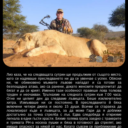
Лио каза, че на следващата сутрин ще продължим от същото място,
като се надяваше преследването ни да се увенчае с успех. Обясни
ни, че обикновено мъжките лъвове нападат и са готови за
безпощадна атака, ако са ранени, докато женските предпочитат да
бягат и да се крият. Именно тази особеност правеше лова толкова
труден и неочакван. Тръгнахме на следната сутрин към 7.00 часа.
Отне ни целият ден да следваме лъвицата. Беше изключително
хитра. Измъкваше ни се постоянно. В преследванито й бяха
включени четири джипа и около 15 души. Всички се стараеха да
локализират къде е лъвицата, за да може Гари да я доближи
достатъчно за точна стрелба с лък. Едва следобяда я открихме
легнала в едни гъсти храсти. Бяхме голяма група заедно с тракерите
и тримата РН-а носеха пушки и бяха в готовност да стрелят, ако
имаше опасност за някой от нас. Когато съвсем се приближихме до