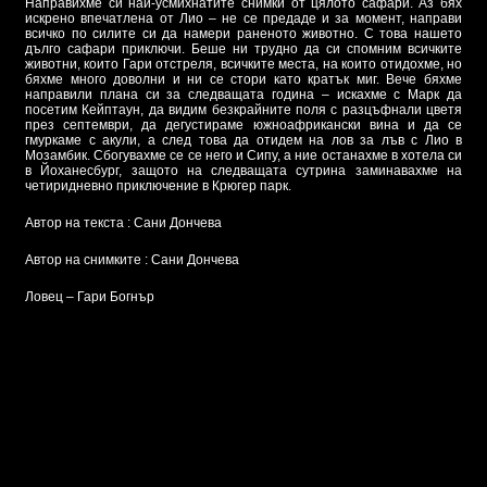
Направихме си най-усмихнатите снимки от цялото сафари. Аз бях
искрено впечатлена от Лио – не се предаде и за момент, направи
всичко по силите си да намери раненото животно. С това нашето
дълго сафари приключи. Беше ни трудно да си спомним всичките
животни, които Гари отстреля, всичките места, на които отидохме, но
бяхме много доволни и ни се стори като кратък миг. Вече бяхме
направили плана си за следващата година – искахме с Марк да
посетим Кейптаун, да видим безкрайните поля с разцъфнали цветя
през септември, да дегустираме южноафрикански вина и да се
гмуркаме с акули, а след това да отидем на лов за лъв с Лио в
Мозамбик. Сбогувахме се се него и Сипу, а ние останахме в хотела си
в Йоханесбург, защото на следващата сутрина заминавахме на
четиридневно приключение в Крюгер парк.
Автор на текста : Сани Дончева
Автор на снимките : Сани Дончева
Ловец – Гари Богнър