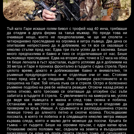
Тъй като Гари искаше голям бивол с трофей над 40 инча, трябваше
да отидем в друга ферма за такъв мъжкар. Но преди това ни
очакваше нещо, което не предполагахме, че ще ни сполети –
четиридневно преследване на огромна и хитра лъвица. Два дена се
опитвахме непрестанно да я доближим, но тя все се оказваше с
няколко стъпки пред нас. Едва три пъти успях да я заснема. Беше
много предпазлива и бавно и тихо се отдалечаваше от нас. Беше
вълнуващо преследване. Едва на втория ден, точно в 12 часа на обяд
тя беше легнала в гъст храсталак, където успяхме да я доближим на
30 метра и Гари я прониза фронтално в гърдите с една стрела. През
цялото време, докато я доближавахме бавно и внимателно, тя
ръмжеше предупредително и не отделяше очи от нас. Стояхме
точно пред нея и се гледахме. Лио премери разстоянието и го
прошепна на Гари. Той опъна лъка си и стреля. Остро и болезнено
ръмжене подобно на рев бе нейната реакция. Отскочи назад рязко и
легна отново, като трескаво се опитваше да отскубне със зъби
забитата в гърдите й стрела. С увеличевието на камерата ми, успях
да видя как лъвицата я махна и след това скокна и побягна.
Останахме на мястото си още десетина минути и отидохме да
проверим за кръв. Имаше. А сдъвканата и разпердушинена стрела
лежеше точно до аленото петно и снопче козина. Последвахме
посоката, в която тя побегна и в следващите няколко метра имаше
кървава следа, която и малко дете можеше да посочи. Кръвта бе
тъмна – от гърдите. Беше на огромни пръски, с едри капки кръв.
Почакахме около половин час, седнали на земята и въодушевени
разказващи си едни на други своята гледна точка от ситуацията.