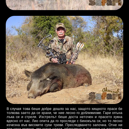
В случая това беше добре дошло за нас, защото хищното прасе бе
толкова заето да се храни, че ние лесно го доближихме. Гари опъна
лъка си и стреля. Изстрелът беше доста неточен и прасето хукна
вдясно от нас. Лио опита да го проследи с бинокъла си, но то лесно
изчезна във високите сухи треви. Преследването започна. Отне ни