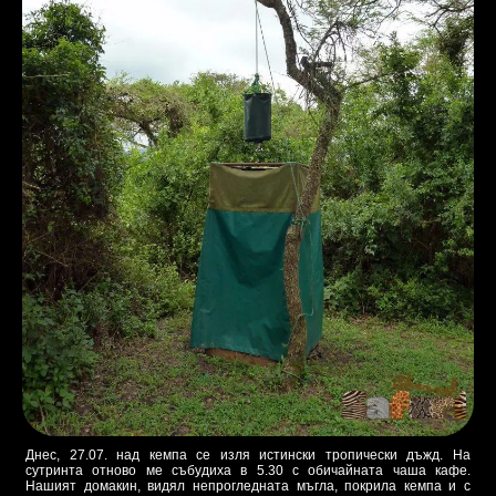
Днес, 27.07. над кемпа се изля истински тропически дъжд. На
сутринта отново ме събудиха в 5.30 с обичайната чаша кафе.
Нашият домакин, видял непрогледната мъгла, покрила кемпа и с