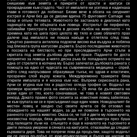
снишихме към земята и прикрити от храсти и кактуси се
прокраднахме към стадото. Част от импалите ни усетиха и надигнаха
глави в готовност да побягнат. Бяхме вече в обсега на сигурният
изстрел и Арчи без да се двоуми вдигна 75 фунтовият Carnage на
Беар и опъна тетивата. Животното бе застанало в диагонал като
задницата му бе обърната към ловеца. Изстрелът бе перфектен,
забивайки триострата стрела в десния хълбок на животното – тя
премина като на шега през цялото му тяло и само облачето прах
далече зад импалата ни показа накъде е отлетяла след това.
Смъртно ранената антилопа подскочи високо във въздуха и побягна
зад близката група кактусови дървета. Бързо последвахме животното
в посоката на бягството, но при преследването Арчи стъпи в
скритата под земята дълбока дупка от прасе. Падането бе доста
неприятно за ловеца в чиято дясна ръка бе попаднало острието на
една от стрелите в колчана му. Бързо запечатах дълбоката раната с
помощта на едно от чудесата на съвременната медицина – спрей,
който след напръскване образуваше тънък, но здрав и еластичен,
прозрачен слой върху кожата. Междувременно тракерите бяха
открили импалата и я носеха към нас. Въпреки сериозната рана,
Арчи се втурна към тях и радостно огледа трофея си. Водачът ни
премери красивите рога на импалата – 29 инча бе дължината на
всеки един от тях, което означаваше, че това е новият световен
рекорд. Докато правех фото сесията за известния ловец забелязах,
че към групата ни се е присъединил още един човек. Новодошлият бе
местен ловец и заедно със своите кучета се бе отзовал на
обаждането на нашият водач, за да ни помогне в търсенето на
раненото сутринта животно. Оказа се, че той и двете му ловни кучета,
неизвестна порода, бяха дошли пеша от 15 километра през буша
под палещите лъчи на слънцето и още в началото на търсенето и
двете легнаха уморени в сянката на кактусите, отказвайки да следват
кървавата диря. Това не попречи лова да продължи, защото водачът
им се оказа по-добър от куче-кръвоследник и бързо ни насочи по