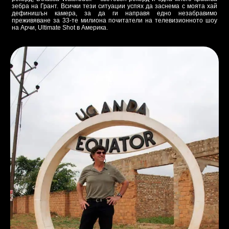
зебра на Грант. Всички тези ситуации успях да заснема с моята хай
дефинишън камера, за да ги направя едно незабравимо
преживяване за 33-те милиона почитатели на телевизионното шоу
на Арчи, Ultimate Shot в Америка.