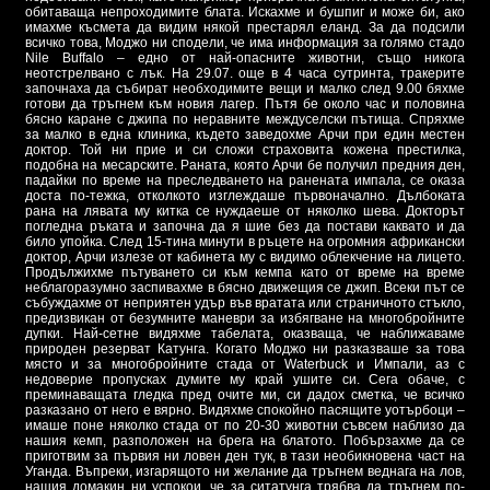
обитаваща непроходимите блата. Искахме и бушпиг и може би, ако
имахме късмета да видим някой престарял еланд. За да подсили
всичко това, Моджо ни сподели, че има информация за голямо стадо
Nile Buffalo – едно от най-опасните животни, също никога
неотстрелвано с лък. На 29.07. още в 4 часа сутринта, тракерите
започнаха да събират необходимите вещи и малко след 9.00 бяхме
готови да тръгнем към новия лагер. Пътя бе около час и половина
бясно каране с джипа по неравните междуселски пътища. Спряхме
за малко в една клиника, където заведохме Арчи при един местен
доктор. Той ни прие и си сложи страховита кожена престилка,
подобна на месарските. Раната, която Арчи бе получил предния ден,
падайки по време на преследването на ранената импала, се оказа
доста по-тежка, отколкото изглеждаше първоначално. Дълбоката
рана на лявата му китка се нуждаеше от няколко шева. Докторът
погледна ръката и започна да я шие без да постави каквато и да
било упойка. След 15-тина минути в ръцете на огромния африкански
доктор, Арчи излезе от кабинета му с видимо облекчение на лицето.
Продължихме пътуването си към кемпа като от време на време
неблагоразумно заспивахме в бясно движещия се джип. Всеки път се
събуждахме от неприятен удър във вратата или страничното стъкло,
предизвикан от безумните маневри за избягване на многобройните
дупки. Най-сетне видяхме табелата, оказваща, че наближаваме
природен резерват Катунга. Когато Моджо ни разказваше за това
място и за многобройните стада от Waterbuck и Импали, аз с
недоверие пропусках думите му край ушите си. Сега обаче, с
преминаващата гледка пред очите ми, си дадох сметка, че всичко
разказано от него е вярно. Видяхме спокойно пасящите уотърбоци –
имаше поне няколко стада от по 20-30 животни съвсем наблизо да
нашия кемп, разположен на брега на блатото. Побързахме да се
приготвим за първия ни ловен ден тук, в тази необикновена част на
Уганда. Въпреки, изгарящото ни желание да тръгнем веднага на лов,
нашия домакин ни успокои, че за ситатунга трябва да тръгнем по-