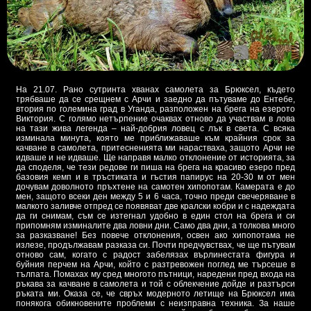
На 21.07. Рано сутринта хванах самолета за Брюксел, където
трябваше да се срещнем с Арчи и заедно да пътуваме до Ентебе,
втория по големина град в Уганда, разположен на брега на езерото
Виктория. С голямо нетърпение очаквах отново да участвам в лова
на тази жива легенда – най-добрия ловец с лък в света. С всяка
изминала минута, която ме приближаваше към крайния срок за
качване в самолета, притесненията ми нарастваха, защото Арчи не
идваше и не идваше. Ще направя малко отклонение от историята, за
да споделя, че тези редове ги пиша на брега на красиво езеро пред
базовия кемп и в тръстиката и гъстия папирус на 20-30 м от мен
дочувам доволното пръхтене на самотен хипопотам. Камерата е до
мен, защото всеки ден между 5 и 6 часа, точно преди свечеряване в
малкото заливче отпред се появяват две кралски кобри и с надеждата
да ги снимам, съм се изтегнал удобно в един стол на брега и си
припомням изминалите два ловни дни. Само два дни, а толкова много
за разказване! Без повече отклонения, освен ако хипопотама не
излезе, продължавам разказа си. Почти предчувствах, че ще пътувам
отново сам, когато с радост забелязах върлинестата фигура и
буйния перчем на Арчи, който с разтревожен поглед ме търсеше в
тълпата. Помахах му сред многото пътници, наредени пред входа на
ръкава за качване в самолета и той с облекчение дойде и разтърси
ръката ми. Оказа се, че свръх модерното летище на Брюксел има
понякога обикновените проблеми с неизправна техника. За наше