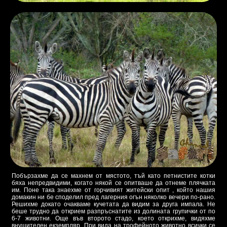
Побързахме да се махнем от мястото, тъй като петнистите котки
бяха непредвидими, когато някой се опитваше да отнеме плячката
им. Поне така знаехме от горчивият житейски опит , който нашия
домакин ни бе споделил пред лагерния огън няколко вечери по-рано.
Решихме докато очакваме кучетата да видим за друга импала. Не
беше трудно да открием разпръснатите из долината групички от по
6-7 животни. Още във второто стадо, което открихме, видяхме
внушителен екземпляр. При вида на трофейното животно всички се