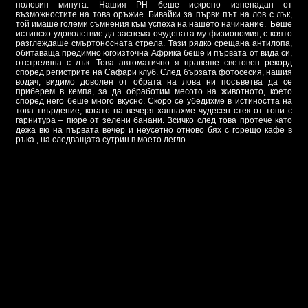
половин минута. Нашия РН беше искрено изненадан от
възможностите на това оръжие. Бивайки за първи път на лов с лък,
той имаше големи съмнения към успеха на нашето начинание. Беше
истинско удоволствие да заснема очудената му физиономия, с която
разглеждаше смъртоносната стрела. Тази рядко срещана антилопа,
обитаваща предимно югоизточна Африка беше и първата от вида си,
отстреляна с лък. Това автоматично я правеше световен рекорд
според регистрите на Сафари клуб. След бързата фотосесия, нашия
водач, видимо доволен от обрата на лова ни посъветва да се
приберем в кемпа, за да обработим месото на животното, което
според него беше много вкусно. Скоро се убедихме в истиността на
това твърдение, когато на вечеря хапнахме чудесен стек от топи с
гарнитура – пюре от зелени банани. Всичко след това протече като
дежа вю на първата вечер и неусетно отново бях с горещо кафе в
ръка , на следващата сутрин в моето легло.