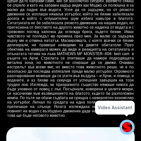
щеше да го направи само, ако бе абсолютно сигурен. Времето сякаш
бе спряло и като на забавен кадър видях как Моджо се полюшна и за
малко да падне във водата. Успя да се задържи, но от рязкото
движение се изплаши някакъв уотърбог, който не бяхме забелязали
досега и който с оглушителен шум избяга навътре в блатото.
Ситатунгата не бе забелязала рязкото движение на нашия водач, но
притеснена от бягството на другото животно се надигна от водата и с
тревожен поглед започна да оглежда брега, където бяхме. Имах
чувството че погледът му премина през мен. За малко се задържа
върху ми и отмина нататък. Маскировката, с която всички се бяхме
дегизирали, ни правеше невидими за дивите обитатели. През
обектива на камерата можех да видя и реакцията на ситатунгата и
опънатата тетива на лъка MATHEWS MF MONSTER–80#- twin cam в
ръцете на Арчи. Стрелата се опитваше да намери подходящата
витална зона, но животното не спираше да се движи. Очаквах
изстрелът във всеки миг, но вместо това животното реши, че е по
безопасно да последва избягалия преди малко уотърбог. Огромното
разочарование можеше да се усети във въздуха – и Арчи, и ловеца, и
водачите, и аз бяхме на секунда от успешния завършек на този
труден лов. Изглежда, че призрачното същество нямаше никога да
бъде уловено от ловец с лък. Посърнали, изморени и целите мокри,
се насочихме към възвишението на блатото, където бе разположен
кемпа. По пътя ни обаче съдбата ни срещна с невероятен екземпляр
на уотърбог. Легнал по средата на една поляна, той спокойно се
препичаше на слънце. Рогата изглеждаха невероятно големи и
Video Assistant
ловният ни водач с възбудено движение даде на Арчи да разбере, че
това ще бъде неговото животно.