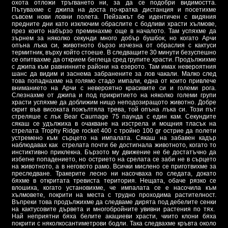
охота отложи тръгването ни, за да се подобри видимостта.
Пътувахме с джипа на доста по-кратка дистанция и посетихме
съвсем нови ловни полета. Пейзажът бе идентичен с видяния
предните дни като изключим обраслите с бодливи храсти хълмове,
през които набързо преминахме още в началото. Там успяхме да
зърнем за няколко секунди много добър бушбок, но когато Арчи
опъна лъка си, животното бързо изчезна от обраслия с кактуси
термитник, върху който стоеше. В следващите 30 минути безуспешно
се опитвахме да открием беглеца сред групите храсти. Продължихме
с джипа към равнинните райони на езерото. Там имах невероятния
шанс да видим и заснема забранените за лов чакали. Малко след
това попаднахме на голямо стадо импали, една от които привлече
вниманието на Арчи с невероятно красивите си и големи рога.
Слезнахме от джипа и под прикритието на няколко големи групи
храсти успяхме да доближим нищо неподозиращото животно. Добре
скрит във високата пожълтяла трева, той опъна лъка си. Този път
стреляше с лък Bear Caurnage 75 паунда с един кам. Секундите
сякаш се удължиха в очакване на изстрела и мощния тласък на
стрелата Trophy Ridge rocket 400 с тройно 100 gr острие да полети
устремено към сърцето на импалата. Сякаш на забавен кадър
наблюдавах как стрелата почти бе достигнала животното, когато то
инстиктивно приклекна. Бързото му движение не бе достатъчно да
избегне попадението, но острието на срелата се заби не в сърцето
на животното, а в неговото рамо. Всички мислено се приготвихме за
преследване. Тракерите лесно ни насочваха по следата, докато
бяхме в откритата тревиста територия. Нещата, обаче рязко се
влошиха, когато установихме, че импалата се е насочила към
хълмовете, покрити на места с трудно проходима растителност.
Въпреки това продължихме да следваме дирята под дебелите сенки
на кактусовите дървета и многобройните увивни растения по тях.
Най неприятни бяха белите акациеви храсти, чиито клони бяха
покрити с няколкосантиметрови бодли. Така следвахме кръвта около