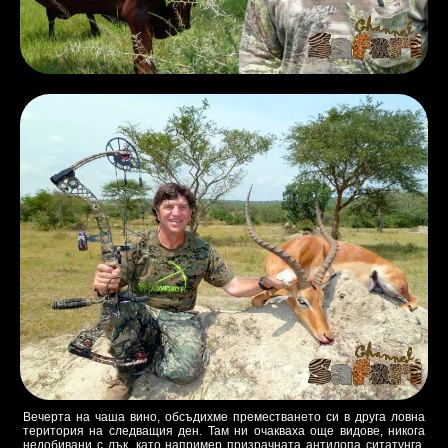
Вечерта на чаша вино, обсъдихме преместването си в друга ловна
територия на следващия ден. Там ни очакваха още видове, никога
недобивани с лък, като например призрачната антилопа ситатунга,