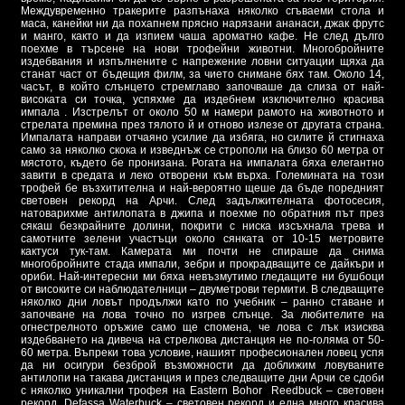
Междувременно тракерите разпънаха няколко сгъваеми стола и
маса, канейки ни да похапнем прясно нарязани ананаси, джак фрутс
и манго, както и да изпием чаша ароматно кафе. Не след дълго
поехме в търсене на нови трофейни животни. Многобройните
издебвания и изпълнените с напрежение ловни ситуации щяха да
станат част от бъдещия филм, за чието снимане бях там. Около 14,
часът, в който слънцето стремглаво започваше да слиза от най-
високата си точка, успяхме да издебнем изключително красива
импала . Изстрелът от около 50 м намери рамото на животното и
стрелата премина през тялото й и отново излезе от другата страна.
Импалата направи отчаяно усилие да избяга, но силите й стигнаха
само за няколко скока и изведнъж се строполи на близо 60 метра от
мястото, където бе пронизана. Рогата на импалата бяха елегантно
завити в средата и леко отворени към върха. Големината на този
трофей бе възхитителна и най-вероятно щеше да бъде поредният
световен рекорд на Арчи. След задължителната фотосесия,
натоварихме антилопата в джипа и поехме по обратния път през
сякаш безкрайните долини, покрити с ниска изсъхнала трева и
самотните зелени участъци около сянката от 10-15 метровите
кактуси тук-там. Камерата ми почти не спираше да снима
многобройните стада импали, зебри и прокрадващите се дайкъри и
ориби. Най-интересни ми бяха невъзмутимо гледащите ни бушбоци
от високите си наблюдателници – двуметрови термити. В следващите
няколко дни ловът продължи като по учебник – ранно ставане и
започване на лова точно по изгрев слънце. За любителите на
огнестрелното оръжие само ще спомена, че лова с лък изисква
издебването на дивеча на стрелкова дистанция не по-голяма от 50-
60 метра. Въпреки това условие, нашият професионален ловец успя
да ни осигури безброй възможности да доближим ловуваните
антилопи на такава дистанция и през следващите дни Арчи се сдоби
с няколко уникални трофея на Eastern Bohor Reedbuck – световен
рекорд, Defassa Waterbuck – световен рекорд и една много красива