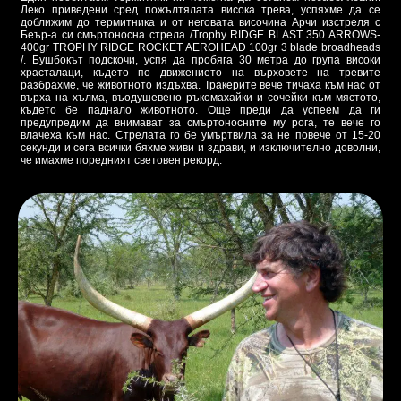
Леко приведени сред пожълтялата висока трева, успяхме да се
доближим до термитника и от неговата височина Арчи изстреля с
Беър-а си смъртоносна стрела /Trophy RIDGE BLAST 350 ARROWS-
400gr TROPHY RIDGE ROCKET AEROHEAD 100gr 3 blade broadheads
/. Бушбокът подскочи, успя да пробяга 30 метра до група високи
храсталаци, където по движението на върховете на тревите
разбрахме, че животното издъхва. Тракерите вече тичаха към нас от
върха на хълма, въодушевено ръкомахайки и сочейки към мястото,
където бе паднало животното. Още преди да успеем да ги
предупредим да внимават за смъртоносните му рога, те вече го
влачеха към нас. Стрелата го бе умъртвила за не повече от 15-20
секунди и сега всички бяхме живи и здрави, и изключително доволни,
че имахме поредният световен рекорд.