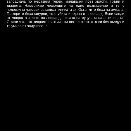
заподскача по неравния терен, минавайки през храсти, тръни и
дървета. Намерихме лешоядите на едно възвишение и те с
недоволни крясъци оставиха плячката си. Останките бяха на импала.
Тракерите бяха сигурни, че е убита и ядена от леопард. Ясни следи
от мощната челюст на леопарда личаха на муцуната на антилопата.
С тази захапка хищника фактически оставя жертвата си без въздух и
тя умира от задушаване.