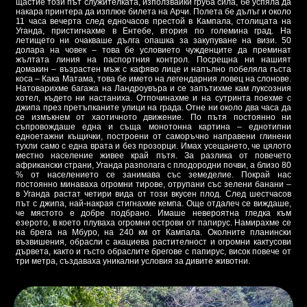
щастие този път служителката, използвайки груба сила, бе успяла да
накара принтера да изплюе билета на Арчи. Полета бе дълъг и около
11 часа вечерта след едночасов престой в Кампала, столицата на
Уганда, пристигнахме в Ентебе, втория по големина град. На
летището ни очакваше дълга опашка за закупуване на визи. 50
долара на човек – това бе условието чужденците да преминат
жълтата линия на паспортния контрол. Посрещна ни нашият
домакин – възрастен мъж с кафяво лице и напълно побеляла гъста
коса – Кака Матама, това бе името на легендарния ловец на слонове.
Натоварихме багажа на Ландроувъра и се запътихме кам луксозния
хотел, където ни настаниха. Отпочинахме и на сутринта поехме с
джипа през претъпканите улици на града. Отне ни около два часа да
се измъкнем от хаотичното движение. По пътя постоянно ни
съпровождаше една и съща монотонна картина – еднотипни
едноетажни къщички, построени от саморъчно направени глинени
тухли само с една врата и без прозорци. Имах усещането, че цялото
местно население живее край пътя. За разлика от повечето
африкански страни, Уганда разполага с плодородни почви, а близо 80
% от населението се занимава със земеделие. Покрай нас
постоянно минаваха огромни тирове, отрупани със зелени банани –
в Уганда растат четири вида от този вкусен плод. След шестчасов
път с джипа, най-накрая стигнахме кемпа. Още отдалеч се виждаше,
че мястото е добре подбрано. Имаше невероятна гледка към
езерото, в което плуваха огромни острови от папирус. Намирахме се
на брега на Мбуро, на 240 км от Кампала. Околните планински
възвишения, обрасли с акациева растителност и огромни кактусови
дървета, както и гъсто обраслите брегове с папирус, висок повече от
три метра, създаваха уникални условия за дивите животни.