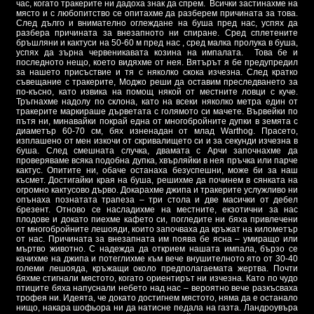
час, когато тракерите ни дадоха знак да спрем. Всички застинахме на
място и с любопитство се опитахме да разберем причината за това.
След дълго и внимателно оглеждане на буша пред нас, успях да
разбера причината за внезапното ни спиране. Сред сплетените
бръшляни и кактуси на 50-60 м пред нас , сред малка пролука в буша,
успях да зърна червеникавата козина на импалата. Това бе и
последното нещо, което видяхме от нея. Вятърът я бе предупредил
за нашето присъствие и тя с няколко скока изчезна. След кратко
съвещание с тракерите, Моджо реши да оставим преследването за
по-късно, като извика на помощ някой от местните ловци с куче.
Тръгнахме надолу по склона, като на всеки няколко метра един от
тракерите маркираше дърветата с голямото си мачете. Вървейки по
пътя ни, минавайки покрай една от многобройните дупки в земята с
диаметър 60-70 см, бях изненадан от млад Warthog. Прасето,
изплашено от мен изкочи от скривалището си и за секунди изчезна в
буша. След смешната случка, двамата с Арчи започнахме да
проверяваме всяка подобна дупка, хвърляйки в нея пръчка или парче
кактус. Опитите ни, обаче останаха безуспешни, може би за наш
късмет. Достигайки края на буша, решихме да починем в сянката на
огромно кактусово дърво. Докарахме джипа и тракерите услужливо ни
опънаха познатата трапеза – три стола и две масички от дебел
брезент. Отново се насладихме на местните, екзотични за нас
плодове и докато пиехме кафето си, погледите ни бяха привлечени
от многобройните лешояди, които започваха да кръжат на километър
от нас. Причината за внезапната им поява бе ясна – умиращо или
мъртво животно. С надежда да открием нашата импала, бързо се
качихме на джипа и потеглихме към вече внушителното ято от 30-40
големи лешояда, кръжащи около предполагаемата жертва. Почти
бяхме стигнали мястото, когато ориентирът ни изчезна. Като по чудо
птиците бяха напуснали небето над нас – вероятно вече разкъсваха
трофея ни. Идеята, че докато достигнем мястото, няма да е останало
нищо, накара шофьора ни да натисне педала на газта. Ландроувъра