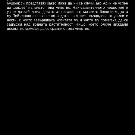
бушбок си представях какво може да ни се случи, ако Арчи не успее
да „закове” на място това животно. Най-удивителното нещо, което
успях да забележа, докато изчезваше в тръстиките беше походката
му. Той сякаш стъпваше по водата – илюзия, създадена от дългите
нокти, с които завършваха копитата му и които му помагаха да се
задържи над водната растителност. Нищо, което бяхме виждали
досега, не можеше да се сравни с това животно.