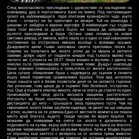
След многочасовото преследване с удоволствие се насладихме на
освежаващ душ в портативната баня на кемпа. Под нестихващият
грохот на наближаващата буря опитахме кулинарното чудо, което
Алекс – готвачът ни бе приготвил за вечеря. Той ни изненада с
шишове от рийдбок и варени картофи. В комбинация със студена
бира този мехлем за душата бързо ни накара да забравим за
дългото преследване в буша. Остана само спомена за новия
световен рекорд от импала, който оказа се е едно от най-сериозните
постижения за отстреляна импала въобще с всякакво оръжие.
Дъждовните капки тъкмо започваха своята приспивна песен по
покрива на палатката ми, когато успях да се мушна в уютните
завивки, добре скрит от гладните комари под тънката мрежа над
леглото ми. Сутринта на 28.07. беше влажно и мъгливо, с джипа на
няколко пъти преминавахме през големи локви. Дъждът навсякъде
беше освежил повехналата и пожълтяла от жегите растителност.
Цяла сутрин обикаляхме буша с надеждата да зърнем в сенките
върху някой термитник срамежливия бушбок. Този вид антилопа
беше нашата цел и бяхме посветили деня си на неговото търсене.
Ако успеехме, това щеше да е първият Nile Bushbuck, отстрелян с
лък. Още в първите няколко минути, Арчи се опита да стреля по един,
промъквайки се сред доста високата акациева растителност.
Изстрелът му беше неуспешен, поради неточното измерване на
дистанцията до него – трънаците бяха прекалено гъсти. Чак на
смрачаване, когато бяхме загубили надежда, че денят ни ще завърши
с успех, късмета ни се усмихна.Едно от местните момчета ни показа
място край блатата, където преди часове бе видял бушбок. Не
можахме да повярваме на очите си, когато в далечината, в
подножието на хълма, върху който бяхме почти на брега на блатото,
видяхме червеникавият гръб на мъжки бушбок. Арчи и Моджо бързо
се спуснаха към заетото с вечерята си от зелена трева животно.
Един необитаем термитник ни помогна да останем незабелязани.