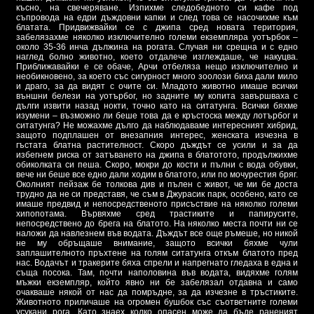
късно, на свечеряване. Изпихме следобедното си кафе под
съпровода на едри дъждовни капки и след това се насочихме към
блатата. Придвижвайки се с джипа сред новата територия,
забелязахме няколко изключително големи екземпляра уотърбок –
около 35-36 инча дължина на рогата. Случая ни срещна и с едно
наглед болно животно, което отдалече изглеждаше, че накуцва.
Приближавайки е се обаче, Арчи отбеляза нещо изключително и
необикновено, за което със сигурност много зоолози биха дали мило
и драго, за да видят с очите си. Младото животно имаше всички
външни белези на уотърбог, но задните му копита завършваха с
дълги извити назад нокти, точно като на ситатунга. Всички бяхме
изумени – възможно ли беше това да е кръстоска между лотърбог и
ситатунга? Не можахме дълго да наблюдаваме интересният хибрид,
защото подплашен от внезапния интерес, женската изчезна в
гъстата блатна растителност. Скоро дъждът се усили и за да
избегнем риска от затъването на джипа в блатотото, продължихме
обиколката си пеша. Скоро, мокри до кости и пълни с вода обувки,
вече ни беше все едно дали ходим в блатото, или по мочурестия бряг.
Околният пейзаж бе толкова див и пълен с живот, че ми бе доста
трудно да не си представя, че съм в Джурасик парк, особено, като се
имаше предвид и непосредственото присъствие на няколко големи
хипопотама. Вървяхме сред трастиките и папирусите,
непосредствено до брега на блатото. На няколко места почти ни се
наложи да навлезнем във водата. Дъждът все още ръмеше, но никой
не му обръщаше внимание, защото всички бяхме чули
заплашителното пръхтене на голям ситатунга откъм блатото пред
нас. Водачът и тракерите бяха спрели и напрегнато гледаха в една и
съща посока. Там, почти наполовина във водата, видяхме голям
мъжки екземпляр, който явно ни бе забелязал отдавна и само
очакваше някой от нас да помръдне, за да изчезне в тръстиките.
Животното приличаше на огромен бушбок със съответните големи
усукани рога. Като знаех колко опасен може да бъде раненият