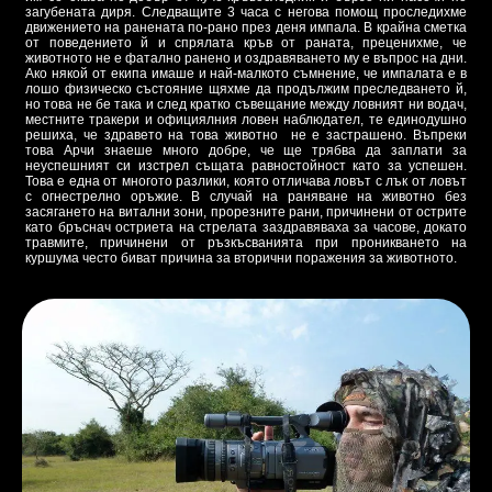
загубената диря. Следващите 3 часа с негова помощ проследихме
движението на ранената по-рано през деня импала. В крайна сметка
от поведението й и спрялата кръв от раната, преценихме, че
животното не е фатално ранено и оздравяването му е въпрос на дни.
Ако някой от екипа имаше и най-малкото съмнение, че импалата е в
лошо физическо състояние щяхме да продължим преследването й,
но това не бе така и след кратко съвещание между ловният ни водач,
местните тракери и официялния ловен наблюдател, те единодушно
решиха, че здравето на това животно не е застрашено. Въпреки
това Арчи знаеше много добре, че ще трябва да заплати за
неуспешният си изстрел същата равностойност като за успешен.
Това е една от многото разлики, която отличава ловът с лък от ловът
с огнестрелно оръжие. В случай на раняване на животно без
засягането на витални зони, прорезните рани, причинени от острите
като бръснач остриета на стрелата заздравяваха за часове, докато
травмите, причинени от ръзкъсванията при проникването на
куршума често биват причина за вторични поражения за животното.