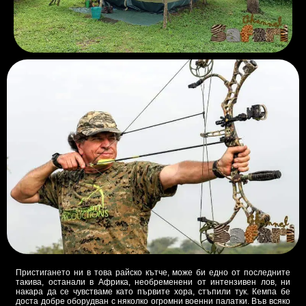
Пристигането ни в това райско кътче, може би едно от последните
такива, останали в Африка, необременени от интензивен лов, ни
накара да се чувстваме като първите хора, стъпили тук. Кемпа бе
доста добре оборудван с няколко огромни военни палатки. Във всяко