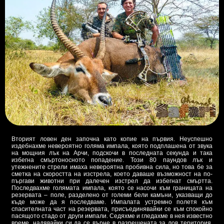
Вторият ловен ден започна като копие на първия. Неуспешно
издебнахме невероятно голяма импала, която подплашена от звука
на мощния лък на Арчи, подскочи в последната секунда и така
избегна смъртоносното попадение. Този 80 паундов лък и
утежнените стрели имаха невероятна пробивна сила, но това бе за
сметка на скоростта на изстрела, което даваше възможност на по-
пъргави животни при далечен изстрел да избегнат смъртта.
Последвахме голямата импала, която се насочи към границата на
резервата – поле, разделено от големи бели камъни, указващи до
къде може да я последваме. Импалата устремно полетя към
спасителната част на резервата, присъединявайки се към спокойно
пасящото стадо от други импали. Седяхме и гледахме в нея известно
време, надявайки си да се върне в разрешената за лов територия.