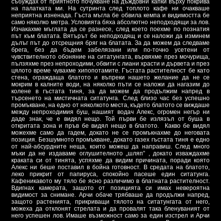
събуждах от приятното почукване на дъждовни капки върху покрива
на палатката ми. На сутринта след топлото кафе ни очакваше
неприятна изненада. Гъста мъгла бе обвила кемпа и видимостта бе
само няколко метра. Условията бяха абсолютно неподходящи за лов.
Изчакахме мъглата да се разнесе, след което поехме по познатия
път към блатата. Вятърът бе неподходящ и се наложи да изминем
дълъг път до отсрещния бряг на блатата. За да можем да следваме
брега, без да бъдем забелязани или по-точно усетени от
чувствителното обоняние на ситатунгата, вървяхме през мочурища,
пълзяхме през непроходими, обвити с лиани храсти и дървета и през
цялото време чувахме хипопотамите. Гъстата растителност бе като
стена, ограждаща блатото и въпреки нашето желание да не се
мокрим в калните води, на няколко пъти се наложи да нагазим до
колене в гъстата тиня, за да можем да продължим напред в
търсенето на мистичната ситатунга. След близо час без успешно
промъкване, на едно от няколкото места, където блатото се виждаше
между непроходимия буш, нашият водач Алекс, огромен негър ни
даде знак, че е видял нещо. Той първи бе излязъл от буша в
откритата зона и пръв бе видял нещо в блатото. Какво бе видял
можехме само да гадем, докато не се промъкнахме до неговата
позиция. Безшумното промъкване, докато газех гъстата тиня е едно
от най-абсурдните неща, които можеш да направиш. След много
мъки да не издаваме оглушителното „шляп” , докато изваждахме
краката си от тинята, успяхме да видим причината, поради която
Алекс ни беше поставил в бойна готовност. В средата на блатото,
леко прикрит от папируса, спокойно пасеше един ситатунга.
Кафеникавото му тяло бе ясно различимо в блатната растителност.
Вдигнах камерата, защото от позицията си имах невероятна
видимост за снимане. Арчи обаче трябваше да продължи напред,
защото растенията, прикриващи тялото на ситатунгата от него,
можеха да отклонят стрелата и да провалят така бленуваният от
него успешен лов. Имаше възможност само за един изстрел и Арчи