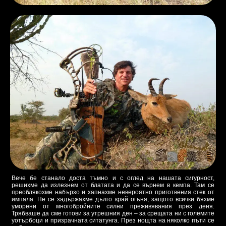
Вече бе станало доста тъмно и с оглед на нашата сигурност,
решихме да излезнем от блатата и да се върнем в кемпа. Там се
преоблякохме набързо и хапнахме невероятно приготвения стек от
импала. Не се задържахме дълго край огъня, защото всички бяхме
уморени от многобройните силни преживявания през деня.
Трябваше да сме готови за утрешния ден – за срещата ни с големите
уотърбоци и призрачната ситатунга. През нощта на няколко пъти се