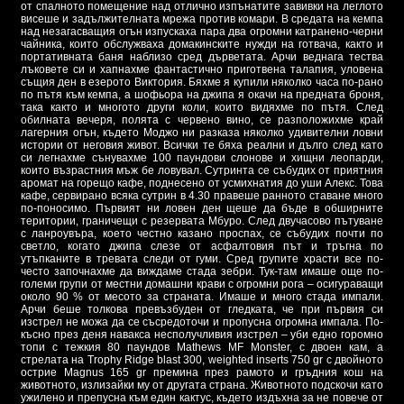
от спалното помещение над отлично изпънатите завивки на леглото
висеше и задължителната мрежа против комари. В средата на кемпа
над незагасващия огън изпускаха пара два огромни катранено-черни
чайника, които обслужваха домакинските нужди на готвача, както и
портативната баня наблизо сред дърветата. Арчи веднага тества
лъковете си и хапнахме фантастично приготвена талапия, уловена
същия ден в езерото Виктория. Бяхме я купили няколко часа по-рано
по пътя към кемпа, а шофьора на джипа я окачи на предната броня,
така както и многото други коли, които видяхме по пътя. След
обилната вечеря, полята с червено вино, се разположихме край
лагерния огън, където Моджо ни разказа няколко удивителни ловни
истории от неговия живот. Всички те бяха реални и дълго след като
си легнахме сънувахме 100 паундови слонове и хищни леопарди,
които възрастния мъж бе ловувал. Сутринта се събудих от приятния
аромат на горещо кафе, поднесено от усмихнатия до уши Алекс. Това
кафе, сервирано всяка сутрин в 4.30 правеше ранното ставане много
по-поносимо. Първият ни ловен ден щеше да бъде в обширните
територии, граничещи с резервата Мбуро. След двучасово пътуване
с ланроувъра, което честно казано проспах, се събудих почти по
светло, когато джипа слезе от асфалтовия път и тръгна по
утъпканите в тревата следи от гуми. Сред групите храсти все по-
често започнахме да виждаме стада зебри. Тук-там имаше още по-
големи групи от местни домашни крави с огромни рога – осигураващи
около 90 % от месото за страната. Имаше и много стада импали.
Арчи беше толкова превъзбуден от гледката, че при първия си
изстрел не можа да се съсредоточи и пропусна огромна импала. По-
късно през деня навакса несполучливия изстрел – уби едно горомно
топи с тежкия 80 паундов Mathews MF Monster, с двоен кам, а
стрелата на Trophy Ridge blast 300, weighted inserts 750 gr с двойното
острие Magnus 165 gr премина през рамото и гръдния кош на
животното, излизайки му от другата страна. Животното подскочи като
ужилено и препусна към един кактус, където издъхна за не повече от