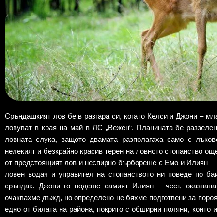
Сръндашкият лов бе в разгара си, когато Келси и Джони – мл
ловуват в края на май в ЛС „Вежен“. Планината бе раззеле
ловната слука, защото двамата разполагаха само с лъков
нелекият и безкрайно красив терен на ловното стопанство ощ
от предстоящият лов и неспирно бърбореше с Емо и Илиян – 
ловен водач и управител на стопанството ни поведе по ба
сръндак. Джони го водеше самият Илиян – чест, оказван
очаквахме дъжд, но определено не бяхме подготвени за пороя,
едно от билата на района, покрито с обширни поляни, които 