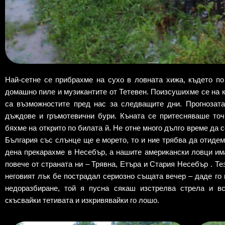
Най-сетне се прибрахме на сухо в ловната хижа, където по
домашно пиле и музикантите от Тетевен. Поизсушихме се на к
са възможностите пред нас за следващите дни. Прогнозат
дъждове и гръмотевични бури. Къната се притесняваше точ
бяхме на открито по билата й. Не отне много дълго време да 
България със слънце ще е морето, то и ние трябва да отидем
дена прекарахме в Несебър, а нашите американски ловци им
повече от страната ни – Трявна, Етъра и Стария Несебър . Те
неговият лък бе пострадал сериозно същата вечер – даде го 
недоразбиране, той я пусна сякаш изстрелва стрела и в
скъсвайки тетивата и изкривявайки го лошо.