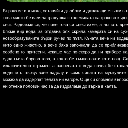
Вървяхме в дъжда, оставяйки дълбоки и джвакащи стъпки в н
това място бе валяла градушка с големината на грахово зърн
сняг. Радвахме се, че поне това си спестихме, а лошото в
бяхме вир вода, аз отдавна бях скрила камерата си на сух
новообразуваните бързи ручеи по пътя. Къната вече ни воде
нито едно животно, а вече бяха започнали да се приближава
особено го притесни, искаше час по-скоро да ни прибере на
една гъста борова гора, в която бе тъмно почти като нощ. С
изключително стръмен, а напоената с вода почва бе станал
водеше с пързулване надолу и само силата на мускулите н
можеха да издърпат телата ни нагоре. Още си спомням въпросн
ни отнеха половин час за да издрапаме до върха в калта.