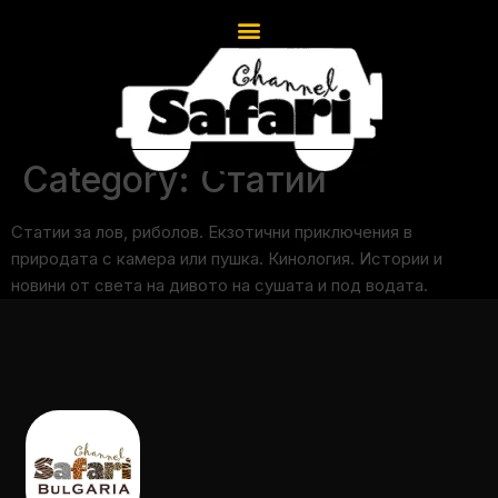
Category:
Статии
Статии за лов, риболов. Екзотични приключения в
природата с камера или пушка. Кинология. Истории и
новини от света на дивото на сушата и под водата.