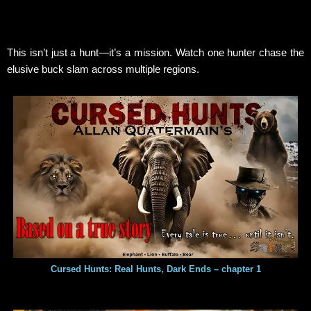
This isn’t just a hunt—it’s a mission. Watch one hunter chase the
elusive buck slam across multiple regions.
Cursed Hunts: Real Hunts, Dark Ends – chapter 1