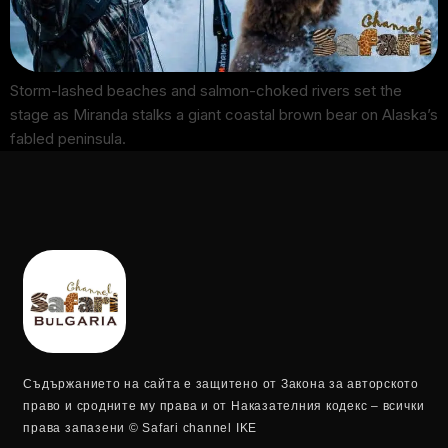
Storm-lashed beaches and salmon-choked rivers set the
stage as Miranda stalks a giant coastal brown bear on Alaska’s
fabled peninsula.
Съдържанието на сайта е защитено от Закона за авторското
право и сродните му права и от Наказателния кодекс – всички
права запазени © Safari channel IKE