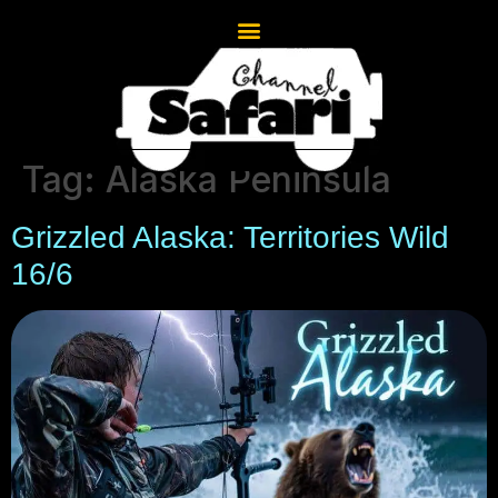
Tag:
Alaska Peninsula
Grizzled Alaska: Territories Wild
16/6