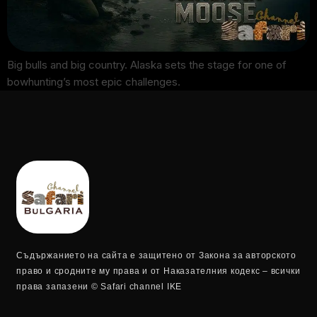
Big bulls and big country. Alaska sets the stage for one of
bowhunting’s most epic challenges.
Съдържанието на сайта е защитено от Закона за авторското
право и сродните му права и от Наказателния кодекс – всички
права запазени © Safari channel IKE