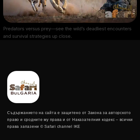
Predators versus prey—see the wild’s deadliest encounters
and survival strategies up close.
Съдържанието на сайта е защитено от Закона за авторското
право и сродните му права и от Наказателния кодекс – всички
права запазени © Safari channel IKE