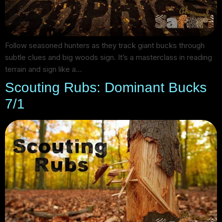
Follow seasoned hunters as they track giant bucks through
subtle clues and big woods sign. It’s a masterclass in reading
terrain and sign like a…
Scouting Rubs: Dominant Bucks
7/1