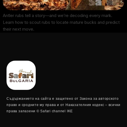
Antler rubs tell a story—and we’re decoding every mark.
Learn how to scout rubs to locate mature bucks and predict
their next move.
Съдържанието на сайта е защитено от Закона за авторското
право и сродните му права и от Наказателния кодекс – всички
права запазени © Safari channel IKE