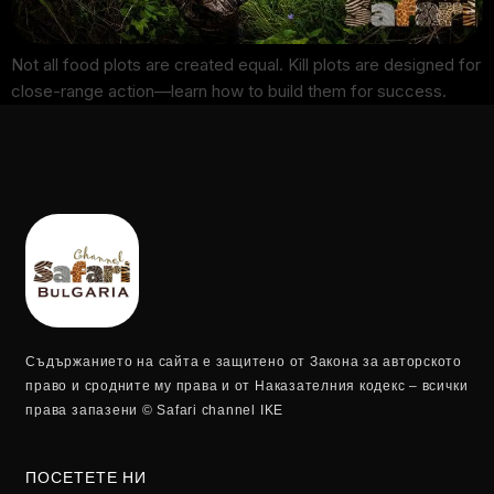
Not all food plots are created equal. Kill plots are designed for
close-range action—learn how to build them for success.
Съдържанието на сайта е защитено от Закона за авторското
право и сродните му права и от Наказателния кодекс – всички
права запазени © Safari channel IKE
ПОСЕТЕТЕ НИ