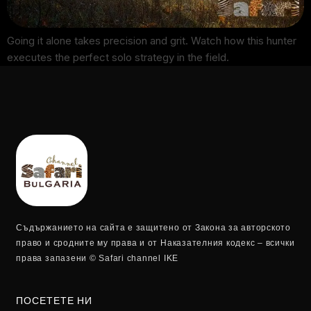
Going it alone takes precision and grit. Watch how this hunter
executes the perfect solo strategy in the field.
Съдържанието на сайта е защитено от Закона за авторското
право и сродните му права и от Наказателния кодекс – всички
права запазени © Safari channel IKE
ПОСЕТЕТЕ НИ