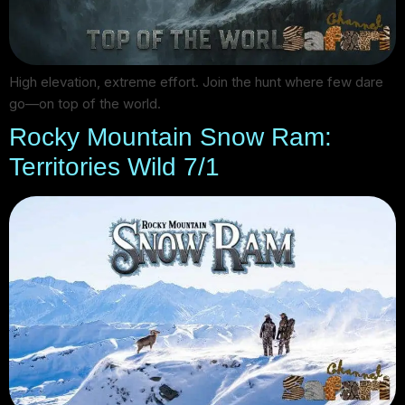
High elevation, extreme effort. Join the hunt where few dare
go—on top of the world.
Rocky Mountain Snow Ram:
Territories Wild 7/1