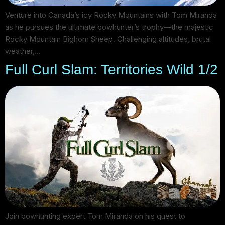
Venture into Canada’s icy Rocky Mountains with Tom Miranda
as he pursues the ultimate bowhunter’s trophy—the majestic
Rocky Mountain Bighorn Sheep. Challenging altitudes, brutal
weather,…
Full Curl Slam: Territories Wild 1/2
Join bowhunting expert Tom Miranda on his quest to