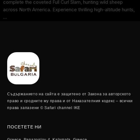
complete the coveted Full Curl Slam, hunting wild sheep
across North America. Experience thrilling high-altitude hunts,
…
Съдържанието на сайта е защитено от Закона за авторското
право и сродните му права и от Наказателния кодекс – всички
права запазени © Safari channel IKE
ПОСЕТЕТЕ НИ
Greece, Papazoglou 4, Kalamata, Greece