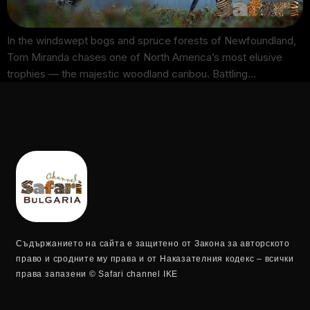
In the windswept bogs and spruce forests of Newfoundland,
Tom Miranda chases one of North America’s most elusive
trophies — the majestic woodland caribou. Battling…
Съдържанието на сайта е защитено от Закона за авторското
право и сродните му права и от Наказателния кодекс – всички
права запазени © Safari channel IKE