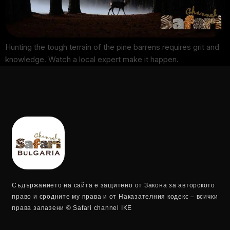
Hunting the tough terrain of the pine barrens requires grit and
knowledge. Watch a local expert make it happen.
Съдържанието на сайта е защитено от Закона за авторското
право и сродните му права и от Наказателния кодекс – всички
права запазени © Safari channel IKE