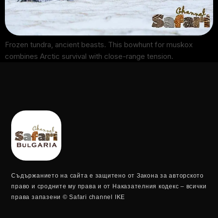
Frozen tundra, ancient beasts. This bowhunt for muskox
combines Arctic survival with close-range tension.
Съдържанието на сайта е защитено от Закона за авторското
право и сродните му права и от Наказателния кодекс – всички
права запазени © Safari channel IKE