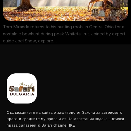
Tom Miranda returns to his hunting roots in Central Ohio for a
nostalgic bowhunt during peak Whitetail rut. Joined by expert
guide Joel Snow, explore…
Съдържанието на сайта е защитено от Закона за авторското
право и сродните му права и от Наказателния кодекс – всички
права запазени © Safari channel IKE