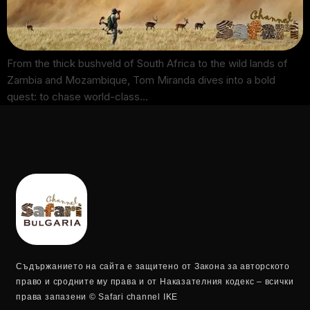
From the thick bushveld of South Africa to the wild lands of
Zambia and Mozambique, Tom Miranda dives into a bold
quest: to chase world-class…
Съдържанието на сайта е защитено от Закона за авторското
право и сродните му права и от Наказателния кодекс – всички
права запазени © Safari channel IKE