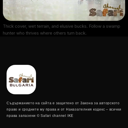
Thick cover, wet terrain, and elusive bucks. Follow a swamp
hunter who thrives where others turn back.
Съдържанието на сайта е защитено от Закона за авторското
право и сродните му права и от Наказателния кодекс – всички
права запазени © Safari channel IKE