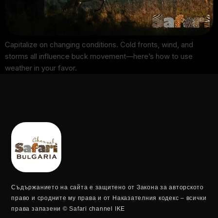
Capitalize on changing conditions. Cold fronts, wind, and
storms all influence buck movement—here’s how to use
weather in your favor.
Съдържанието на сайта е защитено от Закона за авторското
право и сродните му права и от Наказателния кодекс – всички
права запазени © Safari channel IKE