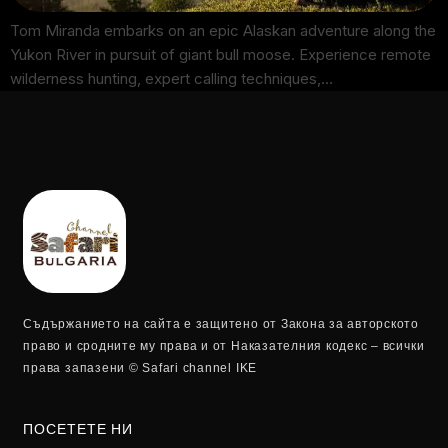
Tom Miranda embarks on an epic Alaskan adventure along the
Yukon River in pursuit of giant bull moose. Experience remote
wilderness hunting, expert calling techniques,…
Съдържанието на сайта е защитено от Закона за авторското
право и сродните му права и от Наказателния кодекс – всички
права запазени © Safari channel IKE
ПОСЕТЕТЕ НИ