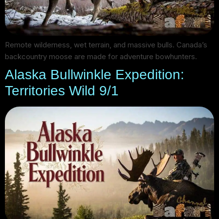
Remote wilderness, wet terrain, and massive bulls. Canada’s
backcountry moose are made for adventure bowhunters.
Alaska Bullwinkle Expedition:
Territories Wild 9/1