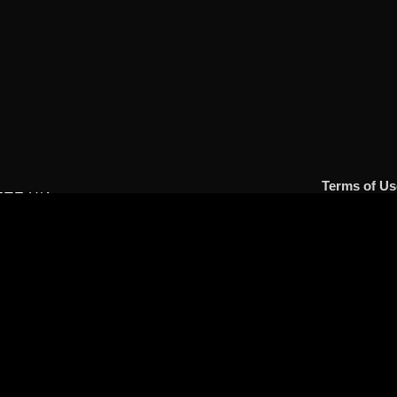
Terms of Us
ЕТЕ НИ
Legal term
Papazoglou 4, Kalamata,
App Privacy Po
83049300
richannel.tv
Contact