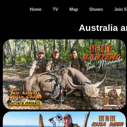
Home
TV
Map
Shows
Join S
Australia 