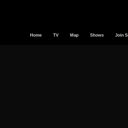
Home
TV
Map
Shows
Join S