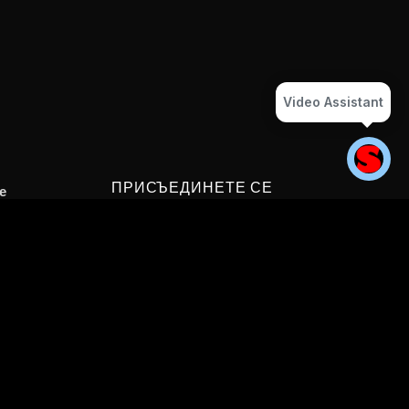
Video Assistant
ПРИСЪЕДИНЕТЕ СЕ
e
Получавайте актуална информация за
s
нови филми и предавания.
licy
Email
ЗАПИШЕТЕ
СЕ